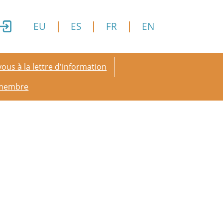
EU
ES
FR
EN
y menu
ous à la lettre d'information
 membre