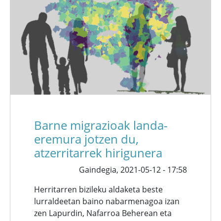
Barne migrazioak landa-
eremura jotzen du,
atzerritarrek hirigunera
Gaindegia,
2021-05-12 - 17:58
Herritarren bizileku aldaketa beste
lurraldeetan baino nabarmenagoa izan
zen Lapurdin, Nafarroa Beherean eta