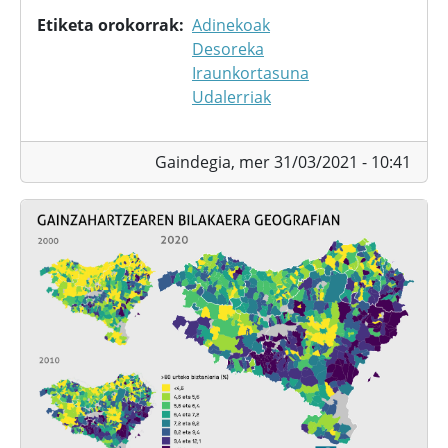
Etiketa orokorrak
Adinekoak
Desoreka
Iraunkortasuna
Udalerriak
Gaindegia,
mer 31/03/2021 - 10:41