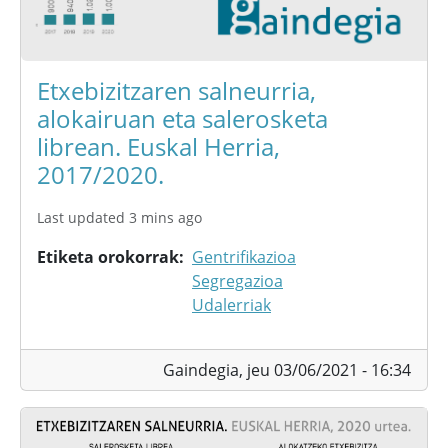
Etxebizitzaren salneurria,
alokairuan eta salerosketa
librean. Euskal Herria,
2017/2020.
Last updated 3 mins ago
Etiketa orokorrak
Gentrifikazioa
Segregazioa
Udalerriak
Gaindegia,
jeu 03/06/2021 - 16:34