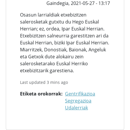
Gaindegia,
2021-05-27 - 13:17
Osasun larrialdiak etxebizitzen
salerosketak gutxitu du Hego Euskal
Herrian; ez, ordea, Ipar Euskal Herrian.
Etxebizitzen salneurria garestitzen ari da
Euskal Herrian, biziki Ipar Euskal Herrian.
Miarritzek, Donostiak, Baionak, Angeluk
eta Getxok dute alokairu zein
salerosketarako Euskal Herriko
etxebizitzarik garestiena.
Last updated 3 mins ago
Etiketa orokorrak
Gentrifikazioa
Segregazioa
Udalerriak