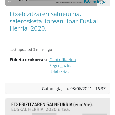
Etxebizitzaren salneurria,
salerosketa librean. Ipar Euskal
Herria, 2020.
Last updated 3 mins ago
Etiketa orokorrak
Gentrifikazioa
Segregazioa
Udalerriak
Gaindegia,
jeu 03/06/2021 - 16:37