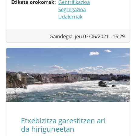
Etiketa orokorrak
Gentrifikazioa
Segregazioa
Udalerriak
Gaindegia,
jeu 03/06/2021 - 16:29
Etxebizitza garestitzen ari
da hiriguneetan