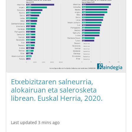
Etxebizitzaren salneurria,
alokairuan eta salerosketa
librean. Euskal Herria, 2020.
Last updated 3 mins ago