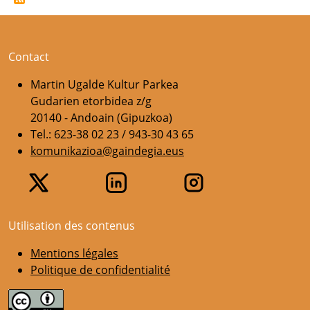
Contact
Martin Ugalde Kultur Parkea
Gudarien etorbidea z/g
20140 - Andoain (Gipuzkoa)
Tel.: 623-38 02 23 / 943-30 43 65
komunikazioa@gaindegia.eus
Utilisation des contenus
Mentions légales
Politique de confidentialité