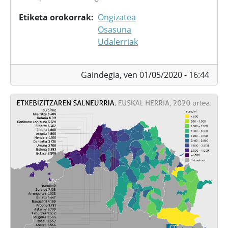
Etiketa orokorrak
Ongizatea
Osasuna
Udalerriak
Gaindegia,
ven 01/05/2020 - 16:44