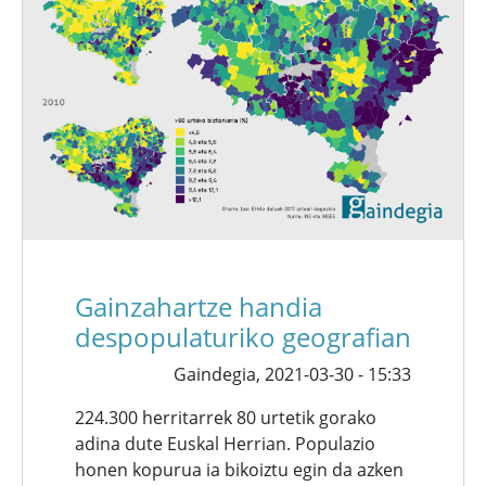
Gainzahartze handia
despopulaturiko geografian
Gaindegia,
2021-03-30 - 15:33
224.300 herritarrek 80 urtetik gorako
adina dute Euskal Herrian. Populazio
honen kopurua ia bikoiztu egin da azken