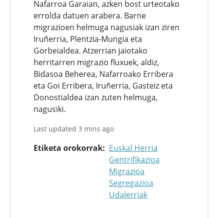
Nafarroa Garaian, azken bost urteotako
errolda datuen arabera. Barne
migrazioen helmuga nagusiak izan ziren
Iruñerria, Plentzia-Mungia eta
Gorbeialdea. Atzerrian jaiotako
herritarren migrazio fluxuek, aldiz,
Bidasoa Beherea, Nafarroako Erribera
eta Goi Erribera, Iruñerria, Gasteiz eta
Donostialdea izan zuten helmuga,
nagusiki.
Last updated 3 mins ago
Etiketa orokorrak
Euskal Herria
Gentrifikazioa
Migrazioa
Segregazioa
Udalerriak