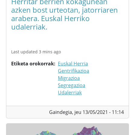
Herritar berrien kokagunean
azken bost urteotan, jatorriaren
arabera. Euskal Herriko
udalerriak.
Last updated 3 mins ago
Etiketa orokorrak
Euskal Herria
Gentrifikazioa
Migrazioa
Segregazioa
Udalerriak
Gaindegia,
jeu 13/05/2021 - 11:14