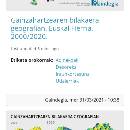
Gainzahartzearen bilakaera
geografian. Euskal Herria,
2000/2020.
Last updated 3 mins ago
Etiketa orokorrak
Adinekoak
Desoreka
Iraunkortasuna
Udalerriak
Gaindegia,
mer 31/03/2021 - 10:38