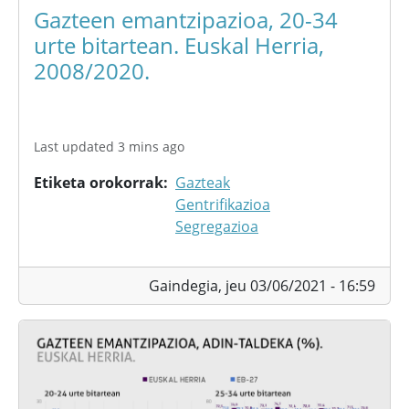
Gazteen emantzipazioa, 20-34
urte bitartean. Euskal Herria,
2008/2020.
Last updated 3 mins ago
Etiketa orokorrak
Gazteak
Gentrifikazioa
Segregazioa
Gaindegia,
jeu 03/06/2021 - 16:59