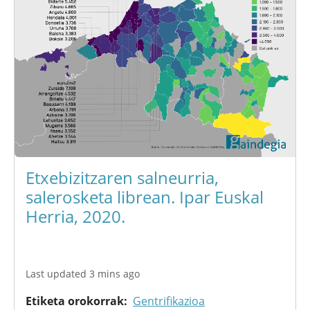
Etxebizitzaren salneurria,
salerosketa librean. Ipar Euskal
Herria, 2020.
Last updated 3 mins ago
Etiketa orokorrak
Gentrifikazioa