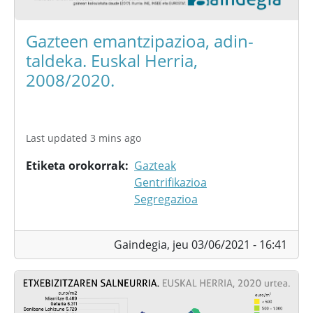
Gazteen emantzipazioa, adin-
taldeka. Euskal Herria,
2008/2020.
Last updated 3 mins ago
Etiketa orokorrak
Gazteak
Gentrifikazioa
Segregazioa
Gaindegia,
jeu 03/06/2021 - 16:41