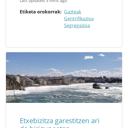
Last updated 3 mins ago
Etiketa orokorrak
Gazteak
Gentrifikazioa
Segregazioa
Etxebizitza garestitzen ari