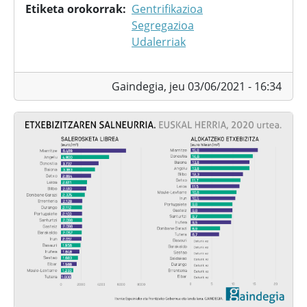
Etiketa orokorrak
Gentrifikazioa
Segregazioa
Udalerriak
Gaindegia,
jeu 03/06/2021 - 16:34