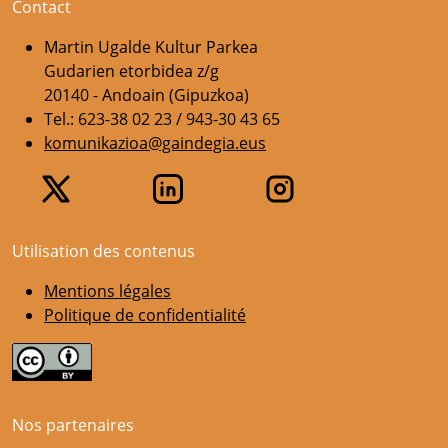
Contact
Martin Ugalde Kultur Parkea
Gudarien etorbidea z/g
20140 - Andoain (Gipuzkoa)
Tel.: 623-38 02 23 / 943-30 43 65
komunikazioa@gaindegia.eus
Utilisation des contenus
Mentions légales
Politique de confidentialité
Nos partenaires