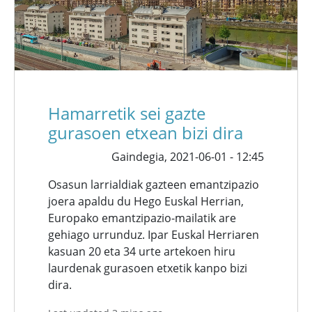
Hamarretik sei gazte
gurasoen etxean bizi dira
Gaindegia,
2021-06-01 - 12:45
Osasun larrialdiak gazteen emantzipazio
joera apaldu du Hego Euskal Herrian,
Europako emantzipazio-mailatik are
gehiago urrunduz. Ipar Euskal Herriaren
kasuan 20 eta 34 urte artekoen hiru
laurdenak gurasoen etxetik kanpo bizi
dira.