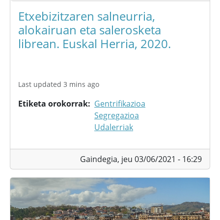
Etxebizitzaren salneurria,
alokairuan eta salerosketa
librean. Euskal Herria, 2020.
Last updated 3 mins ago
Etiketa orokorrak
Gentrifikazioa
Segregazioa
Udalerriak
Gaindegia,
jeu 03/06/2021 - 16:29