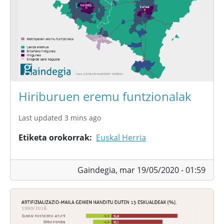
Hiriburuen eremu funtzionalak
Last updated 3 mins ago
Etiketa orokorrak
Euskal Herria
Gaindegia,
mar 19/05/2020 - 01:59