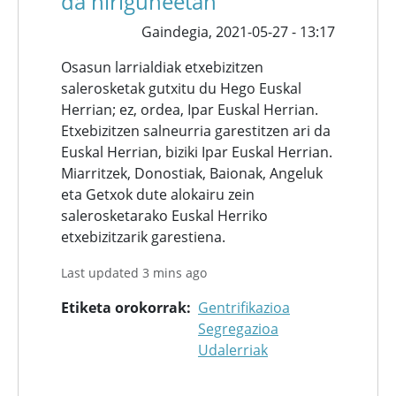
da hiriguneetan
Gaindegia,
2021-05-27 - 13:17
Osasun larrialdiak etxebizitzen
salerosketak gutxitu du Hego Euskal
Herrian; ez, ordea, Ipar Euskal Herrian.
Etxebizitzen salneurria garestitzen ari da
Euskal Herrian, biziki Ipar Euskal Herrian.
Miarritzek, Donostiak, Baionak, Angeluk
eta Getxok dute alokairu zein
salerosketarako Euskal Herriko
etxebizitzarik garestiena.
Last updated 3 mins ago
Etiketa orokorrak
Gentrifikazioa
Segregazioa
Udalerriak