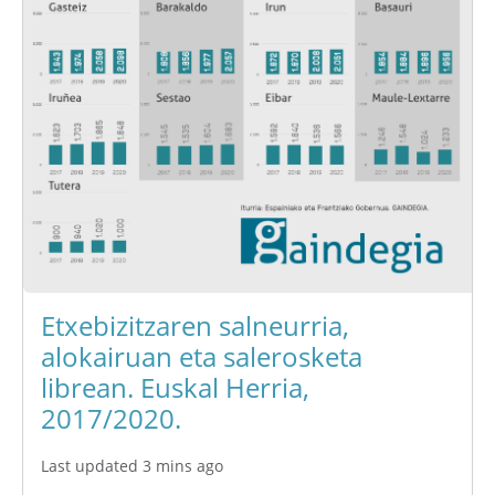
Etxebizitzaren salneurria,
alokairuan eta salerosketa
librean. Euskal Herria,
2017/2020.
Last updated 3 mins ago