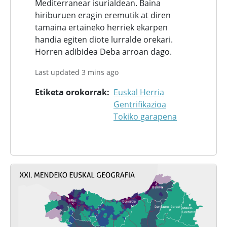
Mediterranear isurialdean. Baina
hiriburuen eragin eremutik at diren
tamaina ertaineko herriek ekarpen
handia egiten diote lurralde orekari.
Horren adibidea Deba arroan dago.
Last updated 3 mins ago
Etiketa orokorrak
Euskal Herria
Gentrifikazioa
Tokiko garapena