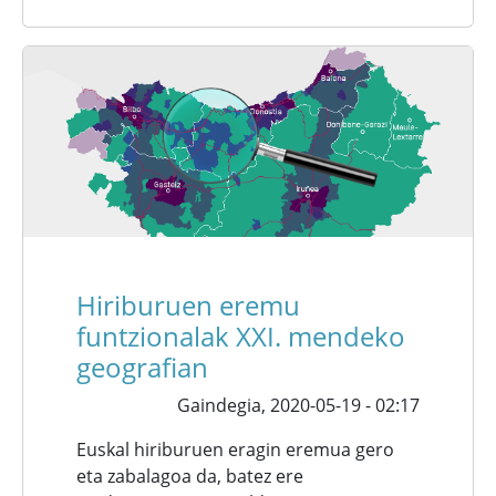
Hiriburuen eremu
funtzionalak XXI. mendeko
geografian
Gaindegia,
2020-05-19 - 02:17
Euskal hiriburuen eragin eremua gero
eta zabalagoa da, batez ere