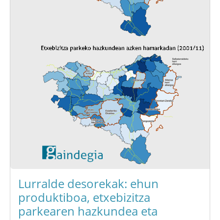
Lurralde desorekak: ehun
produktiboa, etxebizitza
parkearen hazkundea eta