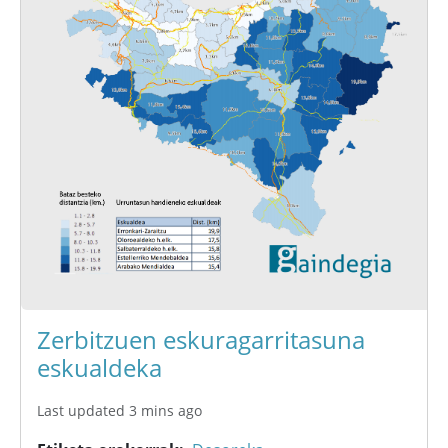
Zerbitzuen eskuragarritasuna
eskualdeka
Last updated 3 mins ago