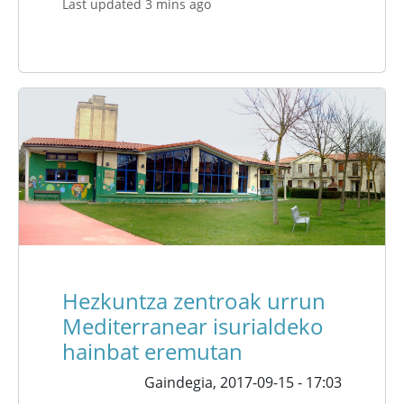
Last updated 3 mins ago
Hezkuntza zentroak urrun
Mediterranear isurialdeko
hainbat eremutan
Gaindegia,
2017-09-15 - 17:03