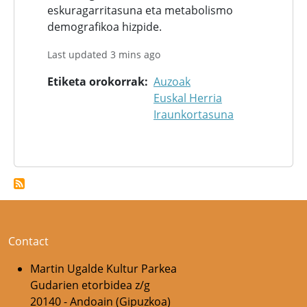
eskuragarritasuna eta metabolismo
demografikoa hizpide.
Last updated 3 mins ago
Etiketa orokorrak
Auzoak
Euskal Herria
Iraunkortasuna
Contact
Martin Ugalde Kultur Parkea
Gudarien etorbidea z/g
20140 - Andoain (Gipuzkoa)