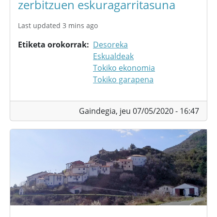
zerbitzuen eskuragarritasuna
Last updated 3 mins ago
Etiketa orokorrak
Desoreka
Eskualdeak
Tokiko ekonomia
Tokiko garapena
Gaindegia,
jeu 07/05/2020 - 16:47