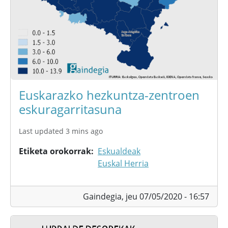
Euskarazko hezkuntza-zentroen
eskuragarritasuna
Last updated 3 mins ago
Etiketa orokorrak
Eskualdeak
Euskal Herria
Gaindegia,
jeu 07/05/2020 - 16:57