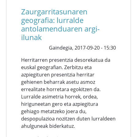
Zaurgarritasunaren
geografia: lurralde
antolamenduaren argi-
ilunak
Gaindegia,
2017-09-20 - 15:30
Herritarren presentzia desorekatua da
euskal geografian. Zerbitzu eta
azpiegituren presentzia herritar
gehienen beharrak asetu asmoz
errealitate horretara egokitzen da.
Lurralde asimetria horrek, ordea,
hiriguneetan gero eta azpiegitura
gehiago metatzeko joera du,
despopulazioa nozitzen duten lurraldeen
ahulguneak biderkatuz.