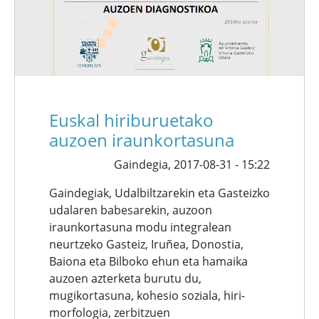
Euskal hiriburuetako
auzoen iraunkortasuna
Gaindegia,
2017-08-31 - 15:22
Gaindegiak, Udalbiltzarekin eta Gasteizko
udalaren babesarekin, auzoon
iraunkortasuna modu integralean
neurtzeko Gasteiz, Iruñea, Donostia,
Baiona eta Bilboko ehun eta hamaika
auzoen azterketa burutu du,
mugikortasuna, kohesio soziala, hiri-
morfologia, zerbitzuen