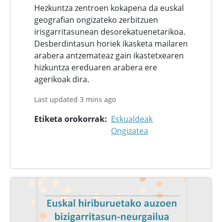
Hezkuntza zentroen kokapena da euskal
geografian ongizateko zerbitzuen
irisgarritasunean desorekatuenetarikoa.
Desberdintasun horiek ikasketa mailaren
arabera antzemateaz gain ikastetxearen
hizkuntza ereduaren arabera ere
agerikoak dira.
Last updated 3 mins ago
Etiketa orokorrak
Eskualdeak
Ongizatea