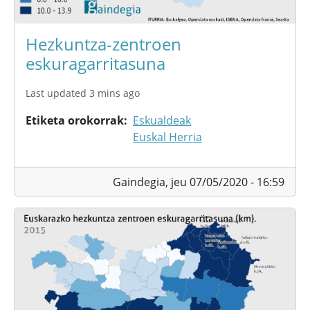
Hezkuntza-zentroen
eskuragarritasuna
Last updated 3 mins ago
Etiketa orokorrak
Eskualdeak
Euskal Herria
Gaindegia,
jeu 07/05/2020 - 16:59