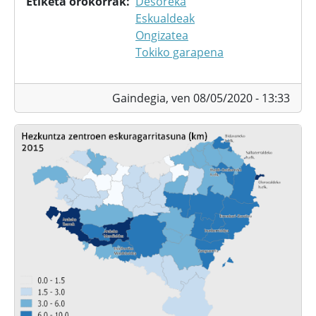
Etiketa orokorrak
Desoreka
Eskualdeak
Ongizatea
Tokiko garapena
Gaindegia,
ven 08/05/2020 - 13:33