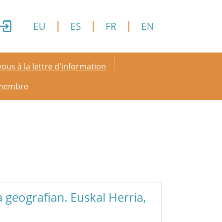
EU
ES
FR
EN
y menu
ous à la lettre d'information
 membre
 geografian. Euskal Herria,