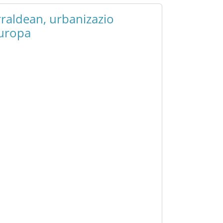
rraldean, urbanizazio
Europa