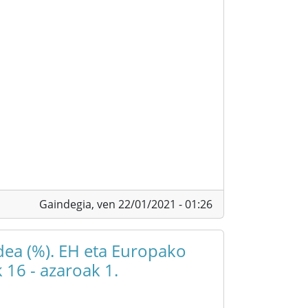
Gaindegia,
ven 22/01/2021 - 01:26
ea (%). EH eta Europako
16 - azaroak 1.