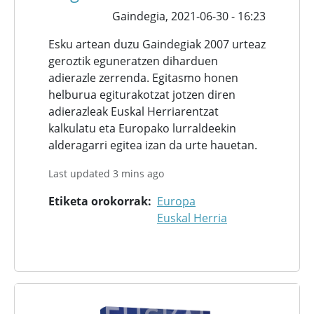
Gaindegia,
2021-06-30 - 16:23
Esku artean duzu Gaindegiak 2007 urteaz
geroztik eguneratzen diharduen
adierazle zerrenda. Egitasmo honen
helburua egiturakotzat jotzen diren
adierazleak Euskal Herriarentzat
kalkulatu eta Europako lurraldeekin
alderagarri egitea izan da urte hauetan.
Last updated 3 mins ago
Etiketa orokorrak
Europa
Euskal Herria