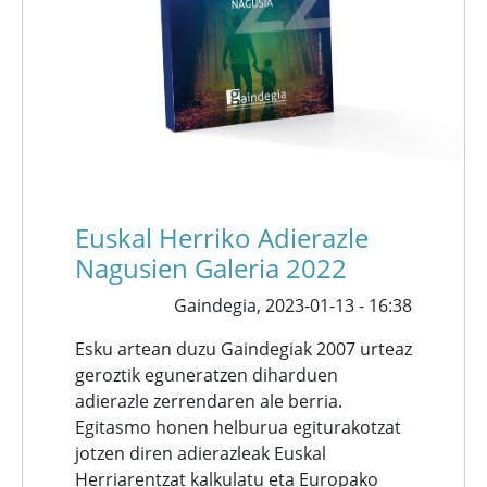
Euskal Herriko Adierazle
Nagusien Galeria 2022
Gaindegia,
2023-01-13 - 16:38
Esku artean duzu Gaindegiak 2007 urteaz
geroztik eguneratzen diharduen
adierazle zerrendaren ale berria.
Egitasmo honen helburua egiturakotzat
jotzen diren adierazleak Euskal
Herriarentzat kalkulatu eta Europako