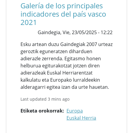
Galería de los principales
indicadores del país vasco
2021
Gaindegia,
Vie, 23/05/2025 - 12:22
Esku artean duzu Gaindegiak 2007 urteaz
geroztik eguneratzen diharduen
adierazle zerrenda. Egitasmo honen
helburua egiturakotzat jotzen diren
adierazleak Euskal Herriarentzat
kalkulatu eta Europako lurraldeekin
alderagarri egitea izan da urte hauetan.
Last updated 3 mins ago
Etiketa orokorrak
Europa
Euskal Herria