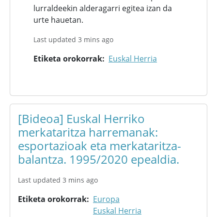
lurraldeekin alderagarri egitea izan da
urte hauetan.
Last updated 3 mins ago
Etiketa orokorrak
Euskal Herria
[Bideoa] Euskal Herriko
merkataritza harremanak:
esportazioak eta merkataritza-
balantza. 1995/2020 epealdia.
Last updated 3 mins ago
Etiketa orokorrak
Europa
Euskal Herria