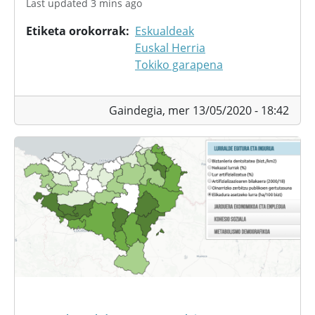
Last updated 3 mins ago
Etiketa orokorrak
Eskualdeak
Euskal Herria
Tokiko garapena
Gaindegia,
mer 13/05/2020 - 18:42