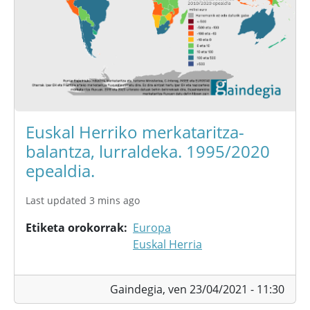
Euskal Herriko merkataritza-
balantza, lurraldeka. 1995/2020
epealdia.
Last updated 3 mins ago
Etiketa orokorrak
Europa
Euskal Herria
Gaindegia,
ven 23/04/2021 - 11:30