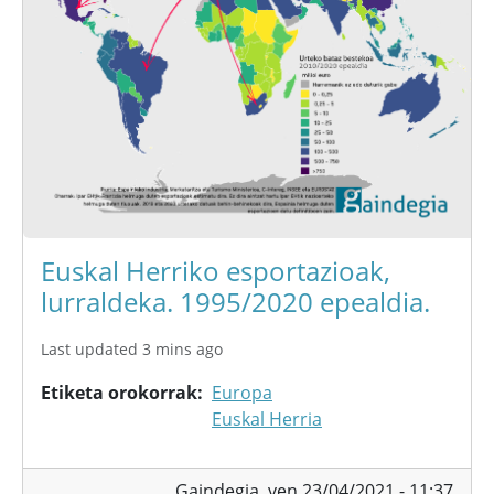
Euskal Herriko esportazioak,
lurraldeka. 1995/2020 epealdia.
Last updated 3 mins ago
Etiketa orokorrak
Europa
Euskal Herria
Gaindegia,
ven 23/04/2021 - 11:37