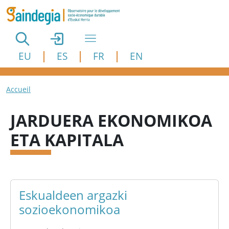
Aller au contenu principal
EU
ES
FR
EN
Fil d'Ariane
Accueil
JARDUERA EKONOMIKOA
ETA KAPITALA
Eskualdeen argazki
sozioekonomikoa