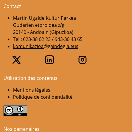
Contact
Martin Ugalde Kultur Parkea
Gudarien etorbidea z/g
20140 - Andoain (Gipuzkoa)
Tel.: 623-38 02 23 / 943-30 43 65
komunikazioa@gaindegia.eus
Utilisation des contenus
Mentions légales
Politique de confidentialité
Nos partenaires