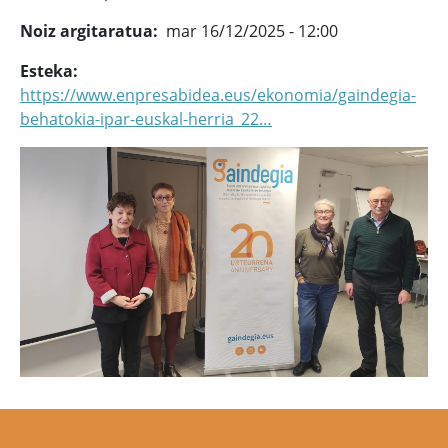
Noiz argitaratua
mar 16/12/2025 - 12:00
Esteka
https://www.enpresabidea.eus/ekonomia/gaindegia-
behatokia-ipar-euskal-herria_22…