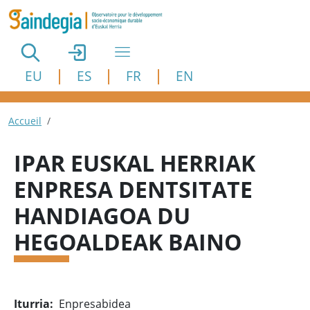
Aller au contenu principal
EU
ES
FR
EN
Fil d'Ariane
Accueil
IPAR EUSKAL HERRIAK
ENPRESA DENTSITATE
HANDIAGOA DU
HEGOALDEAK BAINO
Iturria
Enpresabidea