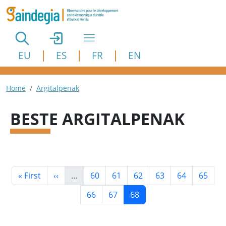
Aller au contenu principal
EU
ES
FR
EN
Fil d'Ariane
Home
Argitalpenak
BESTE ARGITALPENAK
Pagination
Première page
Page précédente
Page
Page
Page
Page
Page
Page
« First
‹‹
…
60
61
62
63
64
65
Page
Page
Page courante
66
67
68