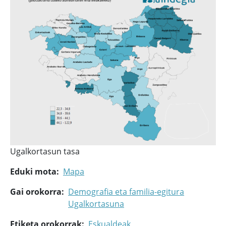
Ugalkortasun tasa
Eduki mota
Mapa
Gai orokorra
Demografia eta familia-egitura
Ugalkortasuna
Etiketa orokorrak
Eskualdeak