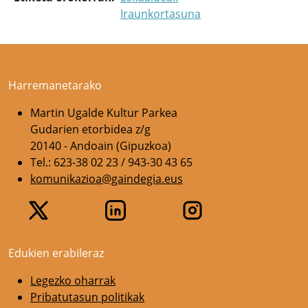
Iraunkortasuna
Harremanetarako
Martin Ugalde Kultur Parkea
Gudarien etorbidea z/g
20140 - Andoain (Gipuzkoa)
Tel.: 623-38 02 23 / 943-30 43 65
komunikazioa@gaindegia.eus
Edukien erabileraz
Legezko oharrak
Pribatutasun politikak