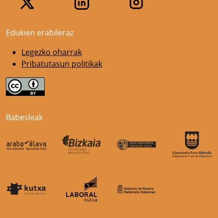
Edukien erabileraz
Legezko oharrak
Pribatutasun politikak
Babesleak