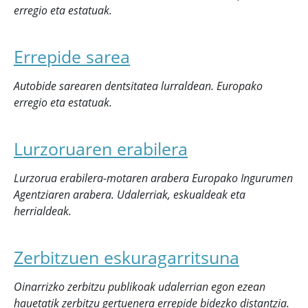
erregio eta estatuak.
Errepide sarea
Autobide sarearen dentsitatea lurraldean. Europako
erregio eta estatuak.
Lurzoruaren erabilera
Lurzorua erabilera-motaren arabera Europako Ingurumen
Agentziaren arabera. Udalerriak, eskualdeak eta
herrialdeak.
Zerbitzuen eskuragarritsuna
Oinarrizko zerbitzu publikoak udalerrian egon ezean
hauetatik zerbitzu gertuenera errepide bidezko distantzia.