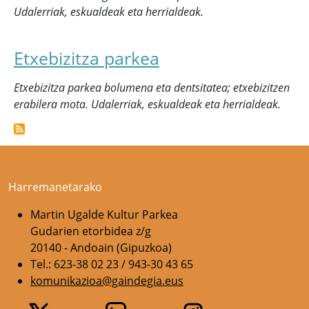
Udalerriak, eskualdeak eta herrialdeak.
Etxebizitza parkea
Etxebizitza parkea bolumena eta dentsitatea; etxebizitzen
erabilera mota. Udalerriak, eskualdeak eta herrialdeak.
Harremanetarako
Martin Ugalde Kultur Parkea
Gudarien etorbidea z/g
20140 - Andoain (Gipuzkoa)
Tel.: 623-38 02 23 / 943-30 43 65
komunikazioa@gaindegia.eus