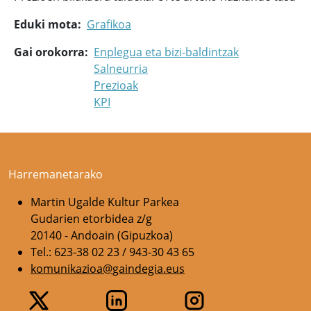
Eduki mota
Grafikoa
Gai orokorra
Enplegua eta bizi-baldintzak
Salneurria
Prezioak
KPI
Harremanetarako
Martin Ugalde Kultur Parkea
Gudarien etorbidea z/g
20140 - Andoain (Gipuzkoa)
Tel.: 623-38 02 23 / 943-30 43 65
komunikazioa@gaindegia.eus