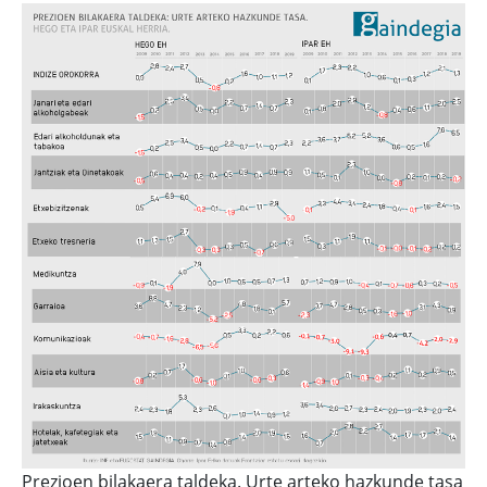
Prezioen bilakaera taldeka. Urte arteko hazkunde tasa