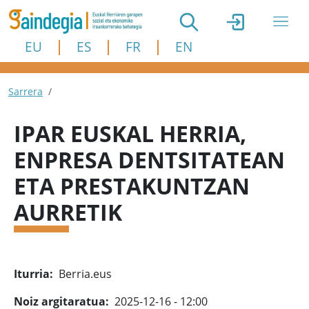
Skip to main content
EU
ES
FR
EN
Breadcrumb
Sarrera
IPAR EUSKAL HERRIA,
ENPRESA DENTSITATEAN
ETA PRESTAKUNTZAN
AURRETIK
Iturria
Berria.eus
Noiz argitaratua
2025-12-16 - 12:00