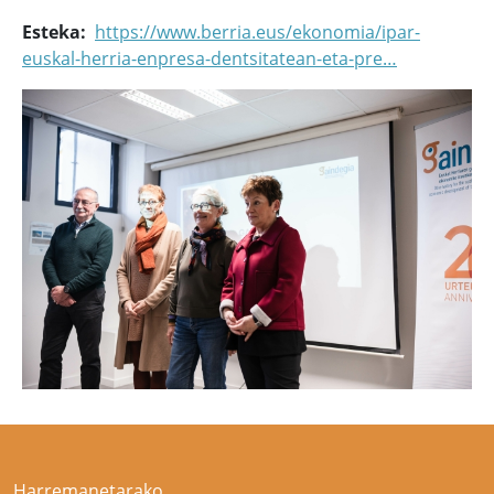
Esteka
https://www.berria.eus/ekonomia/ipar-
euskal-herria-enpresa-dentsitatean-eta-pre…
Harremanetarako