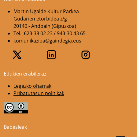
Martin Ugalde Kultur Parkea
Gudarien etorbidea z/g
20140 - Andoain (Gipuzkoa)
Tel.: 623-38 02 23 / 943-30 43 65
komunikazioa@gaindegia.eus
Edukien erabileraz
Legezko oharrak
Pribatutasun politikak
Babesleak