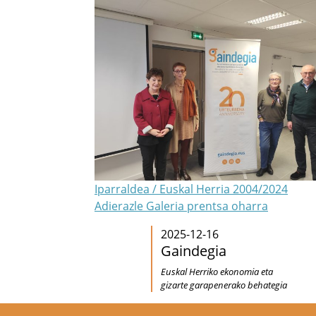
Iparraldea / Euskal Herria 2004/2024
Adierazle Galeria prentsa oharra
2025-12-16
Gaindegia
Euskal Herriko ekonomia eta
gizarte garapenerako behategia