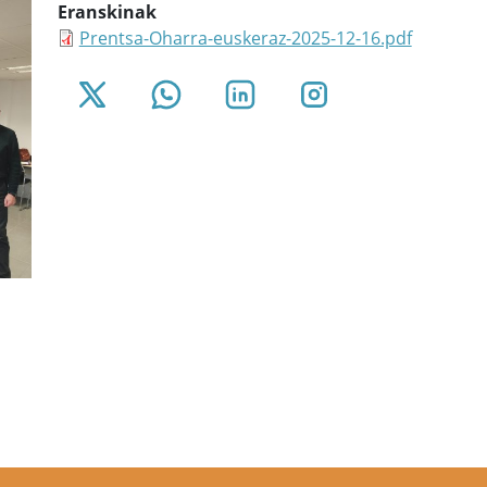
Eranskinak
Prentsa-Oharra-euskeraz-2025-12-16.pdf