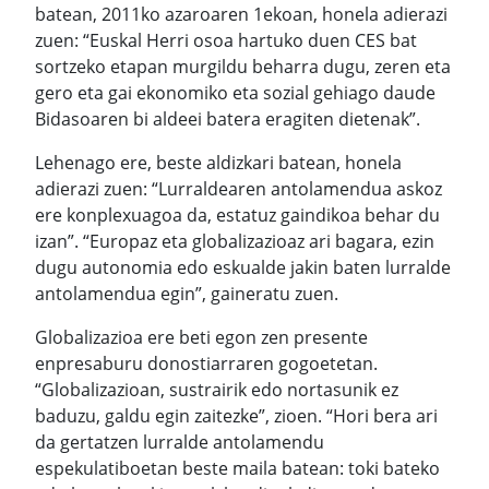
batean, 2011ko azaroaren 1ekoan, honela adierazi
zuen: “Euskal Herri osoa hartuko duen CES bat
sortzeko etapan murgildu beharra dugu, zeren eta
gero eta gai ekonomiko eta sozial gehiago daude
Bidasoaren bi aldeei batera eragiten dietenak”.
Lehenago ere, beste aldizkari batean, honela
adierazi zuen: “Lurraldearen antolamendua askoz
ere konplexuagoa da, estatuz gaindikoa behar du
izan”. “Europaz eta globalizazioaz ari bagara, ezin
dugu autonomia edo eskualde jakin baten lurralde
antolamendua egin”, gaineratu zuen.
Globalizazioa ere beti egon zen presente
enpresaburu donostiarraren gogoetetan.
“Globalizazioan, sustrairik edo nortasunik ez
baduzu, galdu egin zaitezke”, zioen. “Hori bera ari
da gertatzen lurralde antolamendu
espekulatiboetan beste maila batean: toki bateko