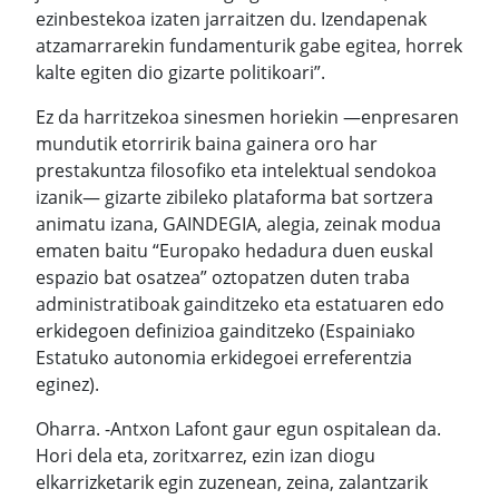
ezinbestekoa izaten jarraitzen du. Izendapenak
atzamarrarekin fundamenturik gabe egitea, horrek
kalte egiten dio gizarte politikoari”.
Ez da harritzekoa sinesmen horiekin —enpresaren
mundutik etorririk baina gainera oro har
prestakuntza filosofiko eta intelektual sendokoa
izanik— gizarte zibileko plataforma bat sortzera
animatu izana, GAINDEGIA, alegia, zeinak modua
ematen baitu “Europako hedadura duen euskal
espazio bat osatzea” oztopatzen duten traba
administratiboak gainditzeko eta estatuaren edo
erkidegoen definizioa gainditzeko (Espainiako
Estatuko autonomia erkidegoei erreferentzia
eginez).
Oharra. -Antxon Lafont gaur egun ospitalean da.
Hori dela eta, zoritxarrez, ezin izan diogu
elkarrizketarik egin zuzenean, zeina, zalantzarik