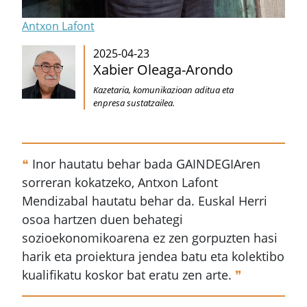
Antxon Lafont
2025-04-23
Xabier Oleaga-Arondo
Kazetaria, komunikazioan aditua eta
enpresa sustatzailea.
❝
Inor hautatu behar bada GAINDEGIAren
sorreran kokatzeko, Antxon Lafont
Mendizabal hautatu behar da. Euskal Herri
osoa hartzen duen behategi
sozioekonomikoarena ez zen gorpuzten hasi
harik eta proiektura jendea batu eta kolektibo
kualifikatu koskor bat eratu zen arte.
❞