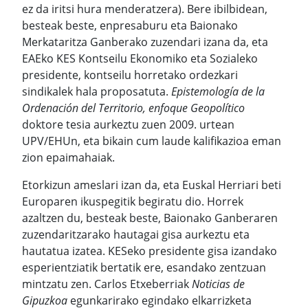
ez da iritsi hura menderatzera). Bere ibilbidean,
besteak beste, enpresaburu eta Baionako
Merkataritza Ganberako zuzendari izana da, eta
EAEko KES Kontseilu Ekonomiko eta Sozialeko
presidente, kontseilu horretako ordezkari
sindikalek hala proposatuta.
Epistemología de la
Ordenación del Territorio, enfoque Geopolítico
doktore tesia aurkeztu zuen 2009. urtean
UPV/EHUn, eta bikain cum laude kalifikazioa eman
zion epaimahaiak.
Etorkizun ameslari izan da, eta Euskal Herriari beti
Europaren ikuspegitik begiratu dio. Horrek
azaltzen du, besteak beste, Baionako Ganberaren
zuzendaritzarako hautagai gisa aurkeztu eta
hautatua izatea. KESeko presidente gisa izandako
esperientziatik bertatik ere, esandako zentzuan
mintzatu zen. Carlos Etxeberriak
Noticias de
Gipuzkoa
egunkarirako egindako elkarrizketa