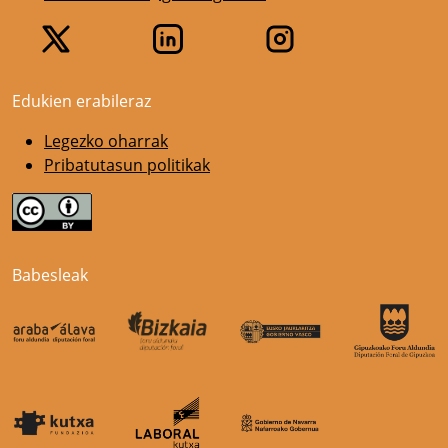
Edukien erabileraz
Legezko oharrak
Pribatutasun politikak
Babesleak