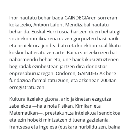
Inor hautatu behar bada GAINDEGIAren sorreran
kokatzeko, Antxon Lafont Mendizabal hautatu
behar da. Euskal Herri osoa hartzen duen behategi
sozioekonomikoarena ez zen gorpuzten hasi harik
eta proiektura jendea batu eta kolektibo kualifikatu
koskor bat eratu zen arte. Baina sortzeko izen bat
nabarmendu behar eta, une haiek ikusi zituztenen
begiradak ezinbestean jartzen dira donostiar
enpresaburuaregan. Ondoren, GAINDEGIAk bere
fundazioa formalizatu zuen, eta azkenean 2004an
erregistratu zen.
Kultura itzeleko gizona, arlo jakinetan ezagutza
zabalekoa —hala nola Fisikan, Kimikan eta
Matematikan—, prestakuntza intelektual sendokoa
eta ezin hobeki mintzatzen dituena gaztelania,
frantsesa eta ingelesa (euskara hurbildu zen, baina