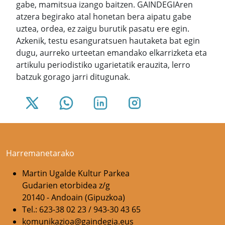
gabe, mamitsua izango baitzen. GAINDEGIAren
atzera begirako atal honetan bera aipatu gabe
uztea, ordea, ez zaigu burutik pasatu ere egin.
Azkenik, testu esanguratsuen hautaketa bat egin
dugu, aurreko urteetan emandako elkarrizketa eta
artikulu periodistiko ugarietatik erauzita, lerro
batzuk gorago jarri ditugunak.
Harremanetarako
Martin Ugalde Kultur Parkea
Gudarien etorbidea z/g
20140 - Andoain (Gipuzkoa)
Tel.: 623-38 02 23 / 943-30 43 65
komunikazioa@gaindegia.eus