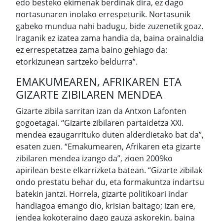
edo besteko ekimenak berdinak dira, ez dago
nortasunaren inolako errespeturik. Nortasunik
gabeko mundua nahi badugu, bide zuzenetik goaz.
Iraganik ez izatea zama handia da, baina orainaldia
ez errespetatzea zama baino gehiago da:
etorkizunean sartzeko beldurra”.
EMAKUMEAREN, AFRIKAREN ETA
GIZARTE ZIBILAREN MENDEA
Gizarte zibila sarritan izan da Antxon Lafonten
gogoetagai. “Gizarte zibilaren partaidetza XXI.
mendea ezaugarrituko duten alderdietako bat da”,
esaten zuen. “Emakumearen, Afrikaren eta gizarte
zibilaren mendea izango da”, zioen 2009ko
apirilean beste elkarrizketa batean. “Gizarte zibilak
ondo prestatu behar du, eta formakuntza indartsu
batekin jantzi. Horrela, gizarte politikoari indar
handiagoa emango dio, krisian baitago; izan ere,
jendea kokoteraino dago gauza askorekin, baina