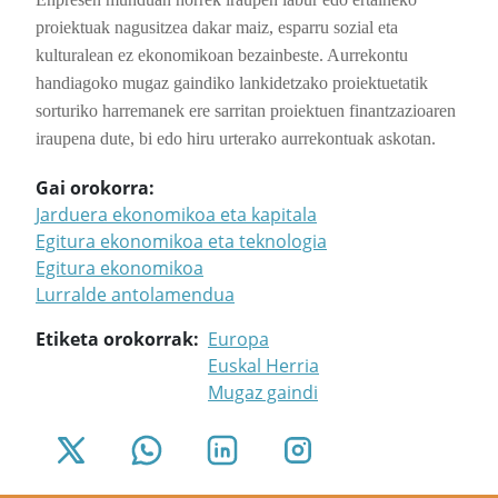
proiektuak nagusitzea dakar maiz, esparru sozial eta
kulturalean ez ekonomikoan bezainbeste. Aurrekontu
handiagoko mugaz gaindiko lankidetzako proiektuetatik
sorturiko harremanek ere sarritan proiektuen finantzazioaren
iraupena dute, bi edo hiru urterako aurrekontuak askotan.
Gai orokorra
Jarduera ekonomikoa eta kapitala
Egitura ekonomikoa eta teknologia
Egitura ekonomikoa
Lurralde antolamendua
Etiketa orokorrak
Europa
Euskal Herria
Mugaz gaindi