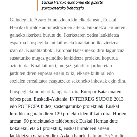
Euskal Herriko ekonomia eta gizarte
garapenerako behategia
Gaindegiak, Azaro Fundazioarekin elkarlanean, Euskal
Herriko lurralde administrazioen arteko lankidetza jardueren
gaineko ikerketa burutu du. Ikerketaren xedea lankidetza
esparrua ikuspegi kuantitatibo eta kualitatibotik aztertzea
izan da. Kuantitatiboki, Europar Batasuneko diru-laguntzaz
sustaturiko mugaz gaindiko lankidetza proiektu kopurua
aztertu da. Kualitatiboki, mugaz gaindiko jardueretan
jarduten diren enpresa ertain-txiki, elkarte kultural edo
sozialen errealitatea ezagutzeko sakoneko inkestak egin dira.
Ikuspegi ekonomikotik, ugariak dira
Europar Batasunaren
babes pean, Euskadi-Akitania, INTERREG SUDOE 2013
edo POTECFA bidez, sostengaturiko proiektuak. Euskal
lurraldean garatu diren 129 proiektu identifikatu dira. Horien
artean, 90 proiektutako taldeburuek Euskal Herrian dute
kokaleku, eta 61 proiektuk, euskal lurraldeen artean
lankidetzan garatzen dira. Azken hauek,
baturan, 55,5 milioi