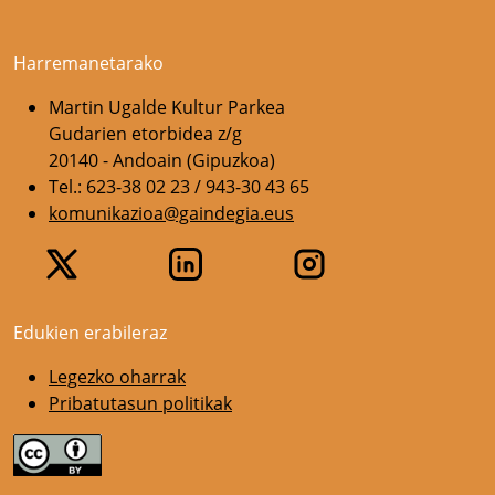
Harremanetarako
Martin Ugalde Kultur Parkea
Gudarien etorbidea z/g
20140 - Andoain (Gipuzkoa)
Tel.: 623-38 02 23 / 943-30 43 65
komunikazioa@gaindegia.eus
Edukien erabileraz
Legezko oharrak
Pribatutasun politikak