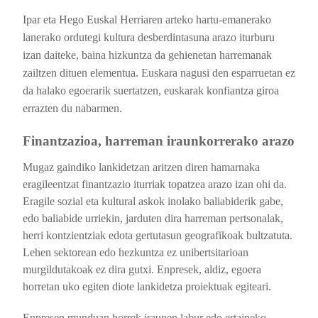
Ipar eta Hego Euskal Herriaren arteko hartu-emanerako
lanerako ordutegi kultura desberdintasuna arazo iturburu
izan daiteke, baina hizkuntza da gehienetan harremanak
zailtzen dituen elementua. Euskara nagusi den esparruetan ez
da halako egoerarik suertatzen, euskarak konfiantza giroa
errazten du nabarmen.
Finantzazioa, harreman iraunkorrerako arazo
Mugaz gaindiko lankidetzan aritzen diren hamarnaka
eragileentzat finantzazio iturriak topatzea arazo izan ohi da.
Eragile sozial eta kultural askok inolako baliabiderik gabe,
edo baliabide urriekin, jarduten dira harreman pertsonalak,
herri kontzientziak edota gertutasun geografikoak bultzatuta.
L
ehen sektorean edo hezkuntza ez unibertsitarioan
murgildutakoak ez dira gutxi.
Enpresek, aldiz, egoera
horretan uko egiten diote lankidetza proiektuak egiteari.
Enpresen munduan horrek iraupen labur edo ertaineko