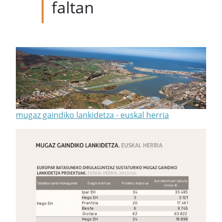
faltan
mugaz gaindiko lankidetza - euskal herria