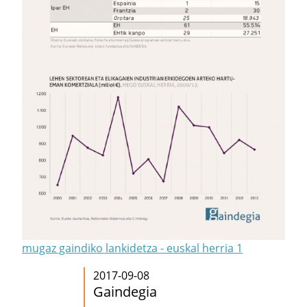
mugaz gaindiko lankidetza - euskal herria 1
2017-09-08
Gaindegia