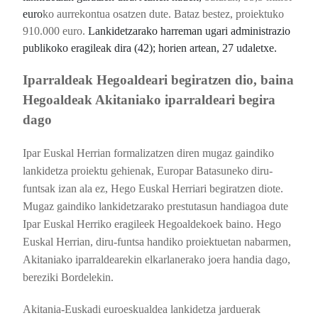
euro
ko aurrekontua osatzen dute. Bataz bestez, proiektuko
910.000 euro.
Lankidetzarako harreman ugari administrazio
publikoko eragileak dira (42); horien artean, 27 udaletxe.
Iparraldeak Hegoaldeari begiratzen dio, baina
Hegoaldeak Akitaniako iparraldeari begira
dago
Ipar Euskal Herrian formalizatzen diren mugaz gaindiko
lankidetza proiektu gehienak, Europar Batasuneko diru-
funtsak izan ala ez, Hego Euskal Herriari begiratzen diote.
Mugaz gaindiko lankidetzarako prestutasun handiagoa dute
Ipar Euskal Herriko eragileek Hegoaldekoek baino. Hego
Euskal Herrian, diru-funtsa handiko proiektuetan nabarmen,
Akitaniako iparraldearekin elkarlanerako joera handia dago,
bereziki Bordelekin.
Akitania-Euskadi euroeskualdea lankidetza jarduerak