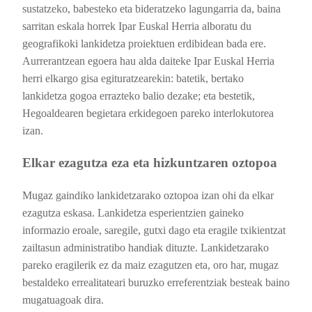
sustatzeko, babesteko eta bideratzeko lagungarria da, baina
sarritan eskala horrek Ipar Euskal Herria alboratu du
geografikoki lankidetza proiektuen erdibidean bada ere.
Aurrerantzean egoera hau alda daiteke Ipar Euskal Herria
herri elkargo gisa egituratzearekin: batetik, bertako
lankidetza gogoa errazteko balio dezake; eta bestetik,
Hegoaldearen begietara erkidegoen pareko interlokutorea
izan.
Elkar ezagutza eza eta hizkuntzaren oztopoa
Mugaz gaindiko lankidetzarako oztopoa izan ohi da elkar
ezagutza eskasa. Lankidetza esperientzien gaineko
informazio eroale, saregile, gutxi dago eta eragile txikientzat
zailtasun administratibo handiak dituzte. Lankidetzarako
pareko eragilerik ez da maiz ezagutzen eta, oro har, mugaz
bestaldeko errealitateari buruzko erreferentziak besteak baino
mugatuagoak dira.