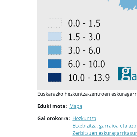
Euskarazko hezkuntza-zentroen eskuragarr
Eduki mota
Mapa
Gai orokorra
Hezkuntza
Etxebizitza, garraioa eta azp
Zerbitzuen eskuragarritasu