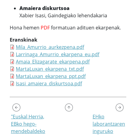
Amaiera diskurtsoa
Xabier Isasi, Gaindegiako lehendakaria
Hona hemen
PDF
formatuan adituen ekarpenak.
Eranskinak
Mila_Amurrio_aurkezpena.pdf
Larrinaga_Amurrio_ekarpena_eu.pdf
Amaia_Elizagarate_ekarpena.pdf
MartaLuxan_ekarpena_txt.pdf
MartaLuxan_ekarpena_ppt.pdf
Isasi_amaiera_diskurtsoa.pdf
"Euskal Herria,
EHko
EBko hego-
laborantzaren
mendebaldeko
inguruko