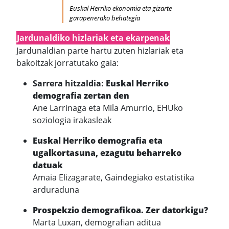
Euskal Herriko ekonomia eta gizarte
garapenerako behategia
Jardunaldiko hizlariak eta ekarpenak
Jardunaldian parte hartu zuten hizlariak eta
bakoitzak jorratutako gaia:
Sarrera hitzaldia:
Euskal Herriko
demografia zertan den
Ane Larrinaga eta Mila Amurrio, EHUko
soziologia irakasleak
Euskal Herriko demografia eta
ugalkortasuna, ezagutu beharreko
datuak
Amaia Elizagarate, Gaindegiako estatistika
arduraduna
Prospekzio demografikoa. Zer datorkigu?
Marta Luxan, demografian aditua