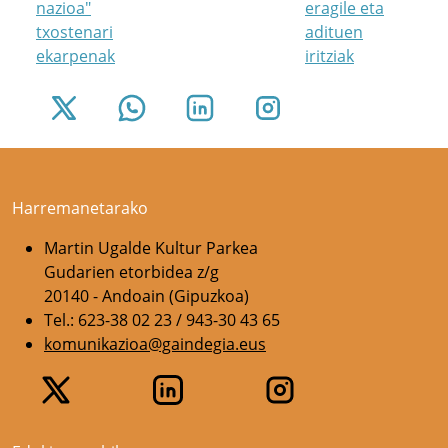
nazioa"
eragile eta
txostenari
adituen
ekarpenak
iritziak
Harremanetarako
Martin Ugalde Kultur Parkea
Gudarien etorbidea z/g
20140 - Andoain (Gipuzkoa)
Tel.: 623-38 02 23 / 943-30 43 65
komunikazioa@gaindegia.eus