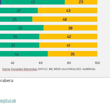
arabera
iegiturak