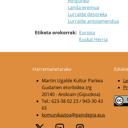
Hirigunea
Landa-eremua
Lurralde desoreka
Lurralde antolamendua
Etiketa orokorrak
Europa
Euskal Herria
Harremanetarako
Edukie
Martin Ugalde Kultur Parkea
Le
Gudarien etorbidea z/g
Pr
20140 - Andoain (Gipuzkoa)
Tel.: 623-38 02 23 / 943-30 43
65
komunikazioa@gaindegia.eus