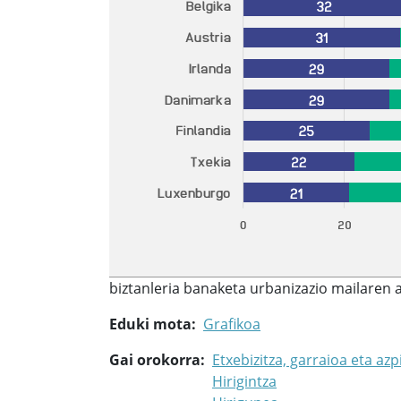
biztanleria banaketa urbanizazio mailaren 
Eduki mota
Grafikoa
Gai orokorra
Etxebizitza, garraioa eta azp
Hirigintza