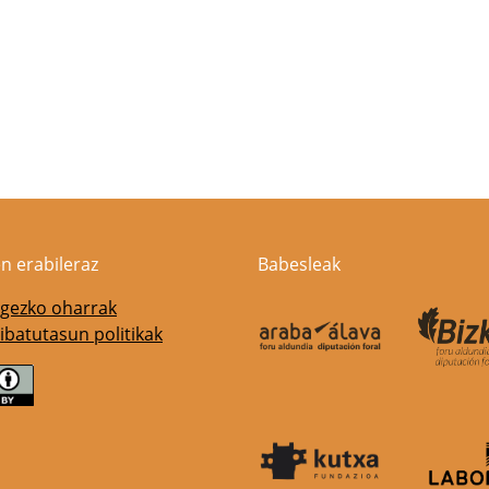
n erabileraz
Babesleak
gezko oharrak
ibatutasun politikak