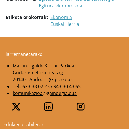
Egitura ekonomikoa
Etiketa orokorrak
Ekonomia
Euskal Herria
Harremanetarako
Martin Ugalde Kultur Parkea
Gudarien etorbidea z/g
20140 - Andoain (Gipuzkoa)
Tel.: 623-38 02 23 / 943-30 43 65
komunikazioa@gaindegia.eus
Edukien erabileraz