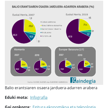
Balio erantsiaren osaera jarduera-adarren arabera
Eduki mota
Infografia
Gai orokorra
Egitura ekonomikoa eta teknologia