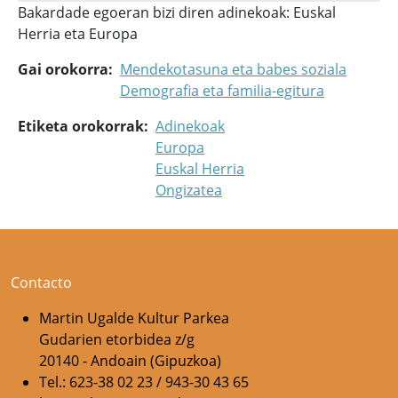
Bakardade egoeran bizi diren adinekoak: Euskal
Herria eta Europa
Gai orokorra
Mendekotasuna eta babes soziala
Demografia eta familia-egitura
Etiketa orokorrak
Adinekoak
Europa
Euskal Herria
Ongizatea
Contacto
Martin Ugalde Kultur Parkea
Gudarien etorbidea z/g
20140 - Andoain (Gipuzkoa)
Tel.: 623-38 02 23 / 943-30 43 65