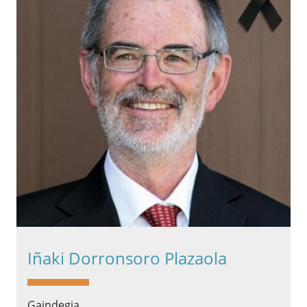
Iñaki Dorronsoro Plazaola
Gaindegia