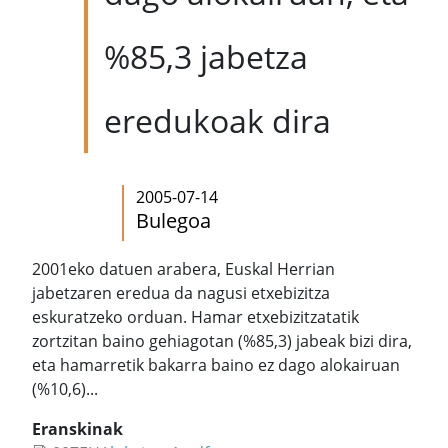
%85,3 jabetza
eredukoak dira
2005-07-14
Bulegoa
2001eko datuen arabera, Euskal Herrian
jabetzaren eredua da nagusi etxebizitza
eskuratzeko orduan. Hamar etxebizitzatatik
zortzitan baino gehiagotan (%85,3) jabeak bizi dira,
eta hamarretik bakarra baino ez dago alokairuan
(%10,6)...
Eranskinak