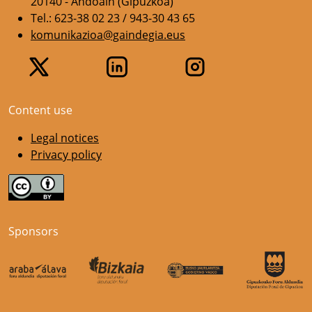
20140 - Andoain (Gipuzkoa)
Tel.: 623-38 02 23 / 943-30 43 65
komunikazioa@gaindegia.eus
Content use
Legal notices
Privacy policy
Sponsors