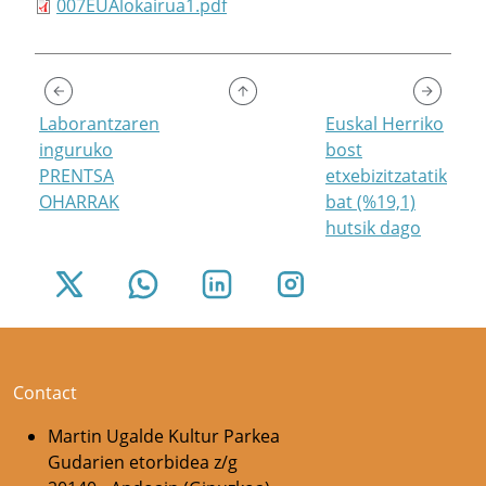
007EUAlokairua1.pdf
Laborantzaren
Euskal Herriko
inguruko
bost
PRENTSA
etxebizitzatatik
OHARRAK
bat (%19,1)
hutsik dago
Contact
Martin Ugalde Kultur Parkea
Gudarien etorbidea z/g