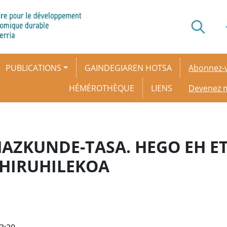
Secondar
PUBLICATIONS
GAINDEGIAREN HOTSA
Abonnez-v
HÉMÉROTHÈQUE
LIENS
Devenez
AZKUNDE-TASA. HEGO EH ET
 HIRUHILEKOA