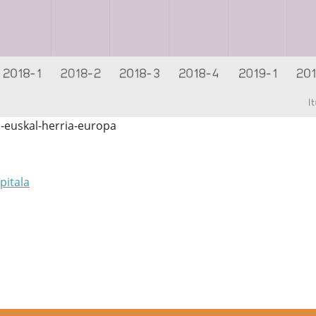
-euskal-herria-europa
pitala