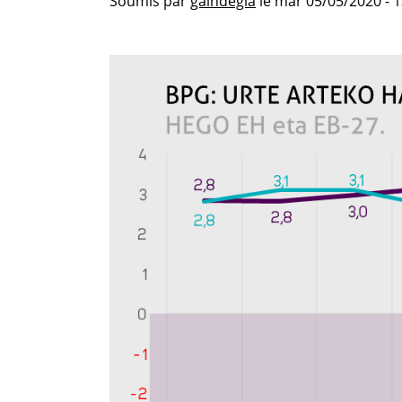
Soumis par
gaindegia
le
mar 05/05/2020 - 1