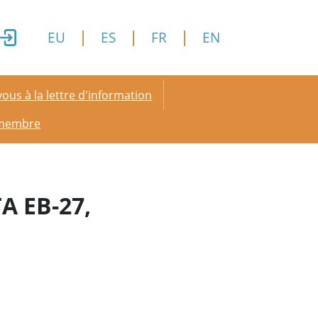
EU
ES
FR
EN
y menu
ous à la lettre d'information
 membre
A EB-27,