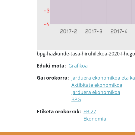
bpg-hazkunde-tasa-hiruhilekoa-2020-I-hego
Eduki mota
Grafikoa
Gai orokorra
Jarduera ekonomikoa eta ka
Aktibitate ekonomikoa
Jarduera ekonomikoa
BPG
Etiketa orokorrak
EB-27
Ekonomia