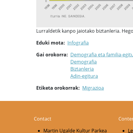
Lurraldetik kanpo jaiotako biztanleria. Heg
Eduki mota
Infografia
Gai orokorra
Demografia eta familia-egit
Demografia
Biztanleria
Adin-egitura
Etiketa orokorrak
Migrazioa
Contact
Conte
Martin Ugalde Kultur Parkea
Le