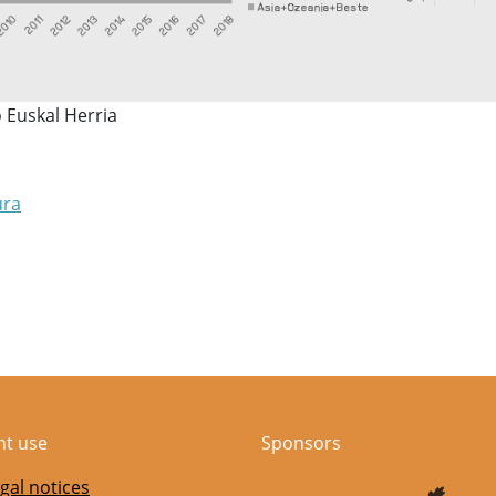
o Euskal Herria
ura
nt use
Sponsors
gal notices