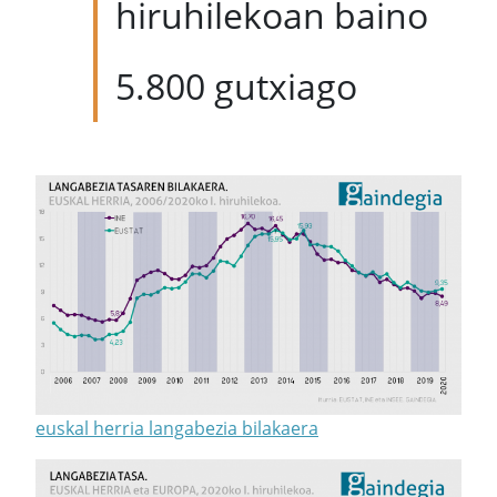
hiruhilekoan baino
5.800 gutxiago
euskal herria langabezia bilakaera