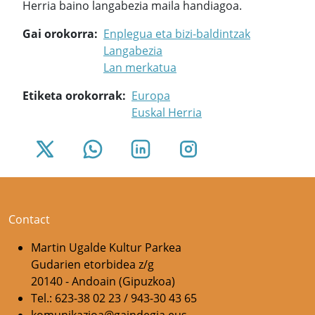
Herria baino langabezia maila handiagoa.
Gai orokorra
Enplegua eta bizi-baldintzak
Langabezia
Lan merkatua
Etiketa orokorrak
Europa
Euskal Herria
Contact
Martin Ugalde Kultur Parkea
Gudarien etorbidea z/g
20140 - Andoain (Gipuzkoa)
Tel.: 623-38 02 23 / 943-30 43 65