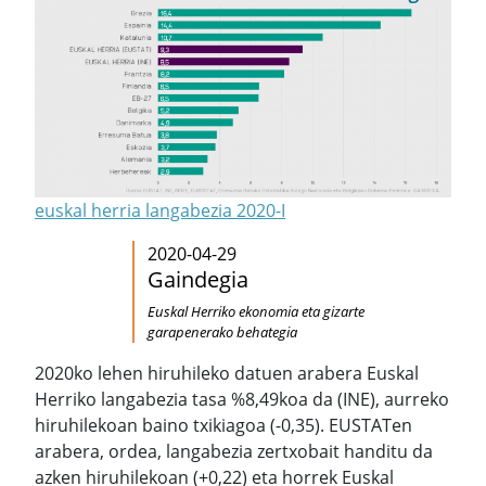
euskal herria langabezia 2020-I
2020-04-29
Gaindegia
Euskal Herriko ekonomia eta gizarte
garapenerako behategia
2020ko lehen hiruhileko datuen arabera Euskal
Herriko langabezia tasa %8,49koa da (INE), aurreko
hiruhilekoan baino txikiagoa (-0,35). EUSTATen
arabera, ordea, langabezia zertxobait handitu da
azken hiruhilekoan (+0,22) eta horrek Euskal