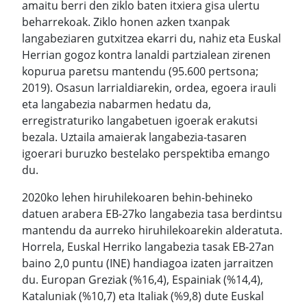
amaitu berri den ziklo baten itxiera gisa ulertu
beharrekoak. Ziklo honen azken txanpak
langabeziaren gutxitzea ekarri du, nahiz eta Euskal
Herrian gogoz kontra lanaldi partzialean zirenen
kopurua paretsu mantendu (95.600 pertsona;
2019). Osasun larrialdiarekin, ordea, egoera irauli
eta langabezia nabarmen hedatu da,
erregistraturiko langabetuen igoerak erakutsi
bezala. Uztaila amaierak langabezia-tasaren
igoerari buruzko bestelako perspektiba emango
du.
2020ko lehen hiruhilekoaren behin-behineko
datuen arabera EB-27ko langabezia tasa berdintsu
mantendu da aurreko hiruhilekoarekin alderatuta.
Horrela, Euskal Herriko langabezia tasak EB-27an
baino 2,0 puntu (INE) handiagoa izaten jarraitzen
du. Europan Greziak (%16,4), Espainiak (%14,4),
Kataluniak (%10,7) eta Italiak (%9,8) dute Euskal