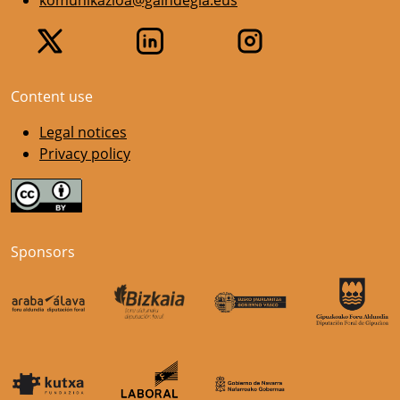
komunikazioa@gaindegia.eus
Content use
Legal notices
Privacy policy
Sponsors