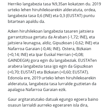
Herriko langabezia tasa %9,35an kokatzen du. 2019
urteko lehen hiruhilekoarekin alderatuta, ordea,
langabezia tasa 0,6 (INE) eta 0,3 (EUSTAT) puntu
bitartean apaldu da.
Azken hiruhilekoan langabezia tasaren jaitsiera
garrantzitsua gertatu da Araban (-1,72; INE), eta
jaitsiera leunagoa, aldiz, Gipuzkoan (-0,62; INE) eta
Nafarroa Garaian (-0,46; INE). Ostera, Bizkaian
(+0,14; INE) eta Ipar Euskal Herrian (+0,08;
GAINDEGIA) gora egin du langabeziak. EUSTATen
arabera langabezia tasa igo egin da Gipuzkoan
(+0,70; EUSTAT) eta Bizkaian (+0,60; EUSTAT).
Edonola ere, 2019 urteko lehen hiruhilekoarekin
alderatuta, langabezia tasa lurralde guztietan da
apalagoa Nafarroa Garaian ezik.
Gaur argitaratutako datuak egungo egoera baino
osasun larrialdi aurreko egoeraren isla dira,