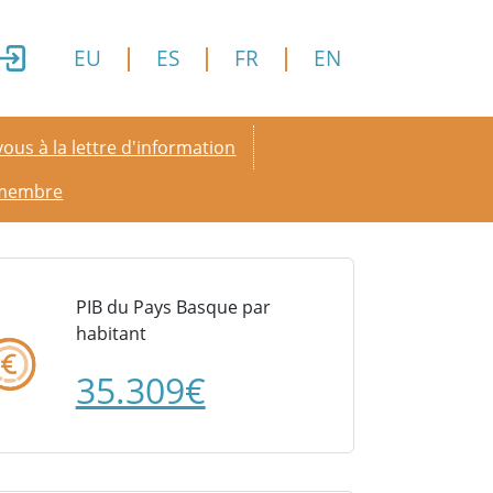
EU
ES
FR
EN
y menu
ous à la lettre d'information
 membre
PIB du Pays Basque par
habitant
35.309€