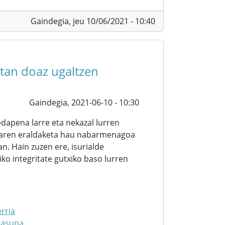
Gaindegia,
jeu 10/06/2021 - 10:40
etan doaz ugaltzen
Gaindegia,
2021-06-10 - 10:30
apena larre eta nekazal lurren
saiaren eraldaketa hau nabarmenagoa
an. Hain zuzen ere, isurialde
o integritate gutxiko baso lurren
rria
tasuna