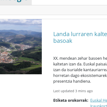
Landa lurraren kalt
basoak
XX. mendean zehar basoen hed
kaltetan izan da. Euskal pai
izan da isurialde kantauriarre
horretan dago ekosistemarekik
presentzia handiena.
Last updated 3 mins ago
Etiketa orokorrak
Euskal He
Iraunkor