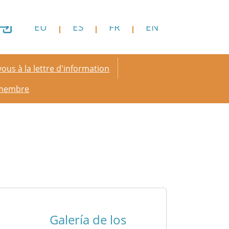
EU
ES
FR
EN
y menu
ous à la lettre d'information
 membre
Galería de los