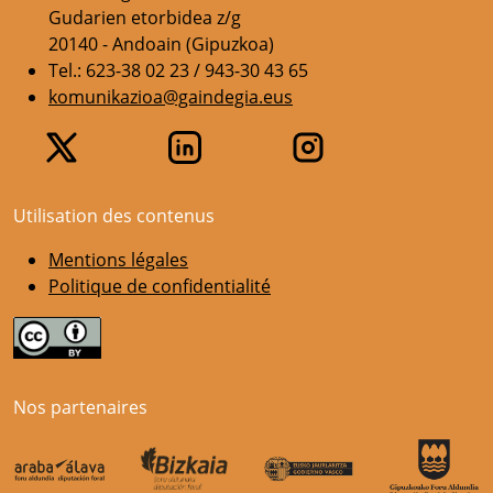
Gudarien etorbidea z/g
20140 - Andoain (Gipuzkoa)
Tel.: 623-38 02 23 / 943-30 43 65
komunikazioa@gaindegia.eus
Utilisation des contenus
Mentions légales
Politique de confidentialité
Nos partenaires