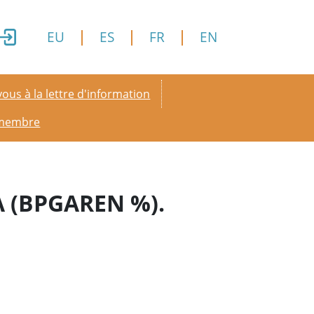
EU
ES
FR
EN
y menu
ous à la lettre d'information
 membre
 (BPGAREN %).