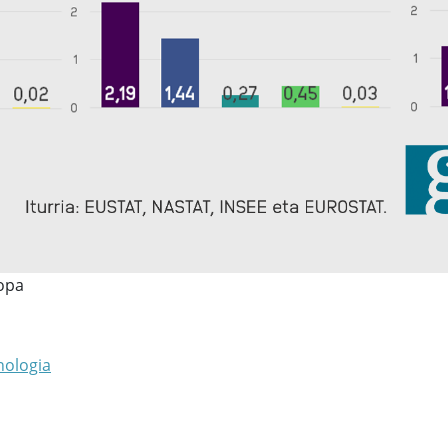
ropa
nologia