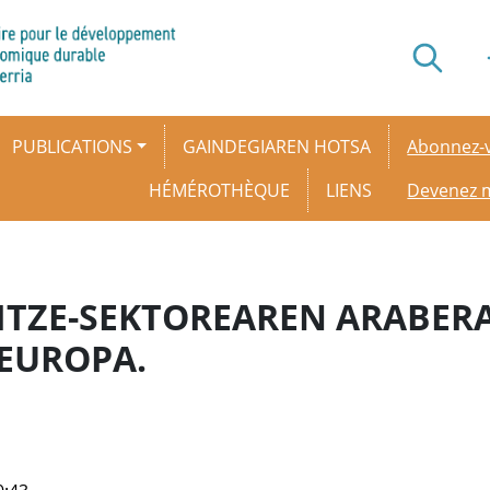
Secondar
PUBLICATIONS
GAINDEGIAREN HOTSA
Abonnez-v
HÉMÉROTHÈQUE
LIENS
Devenez
RITZE-SEKTOREAREN ARABERA
 EUROPA.