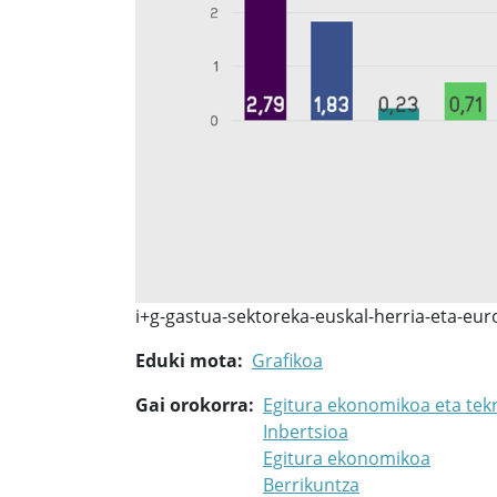
i+g-gastua-sektoreka-euskal-herria-eta-eu
Eduki mota
Grafikoa
Gai orokorra
Egitura ekonomikoa eta tek
Inbertsioa
Egitura ekonomikoa
Berrikuntza