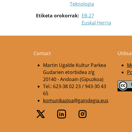
Teknologia
Etiketa orokorrak
EB-27
Euskal Herria
Contact
Utilis
Martin Ugalde Kultur Parkea
Me
Gudarien etorbidea z/g
Po
20140 - Andoain (Gipuzkoa)
Tel.: 623-38 02 23 / 943-30 43
65
komunikazioa@gaindegia.eus