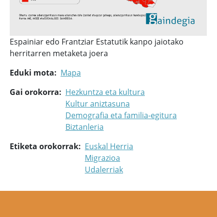
Espainiar edo Frantziar Estatutik kanpo jaiotako
herritarren metaketa joera
Eduki mota
Mapa
Gai orokorra
Hezkuntza eta kultura
Kultur aniztasuna
Demografia eta familia-egitura
Biztanleria
Etiketa orokorrak
Euskal Herria
Migrazioa
Udalerriak