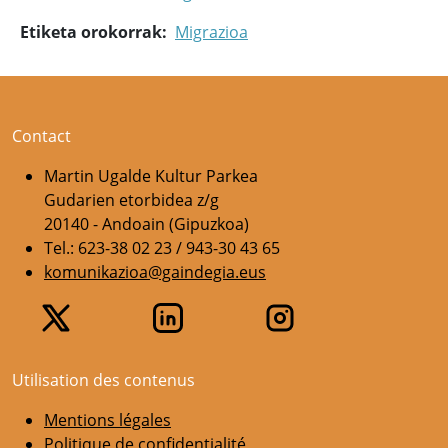
Etiketa orokorrak
Migrazioa
Contact
Martin Ugalde Kultur Parkea
Gudarien etorbidea z/g
20140 - Andoain (Gipuzkoa)
Tel.: 623-38 02 23 / 943-30 43 65
komunikazioa@gaindegia.eus
Utilisation des contenus
Mentions légales
Politique de confidentialité