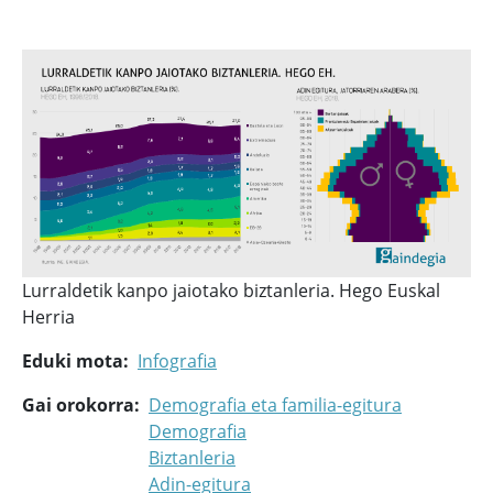
Lurraldetik kanpo jaiotako biztanleria. Hego Euskal
Herria
Eduki mota
Infografia
Gai orokorra
Demografia eta familia-egitura
Demografia
Biztanleria
Adin-egitura