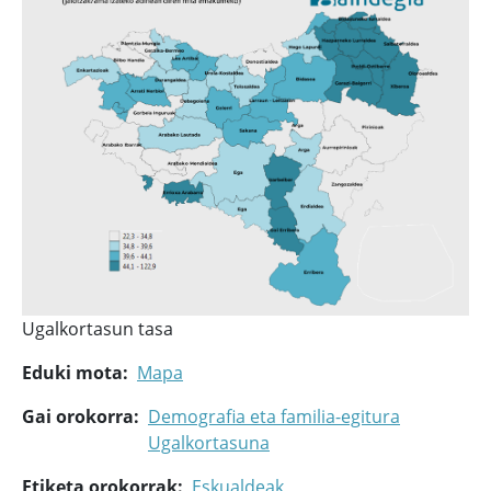
Ugalkortasun tasa
Eduki mota
Mapa
Gai orokorra
Demografia eta familia-egitura
Ugalkortasuna
Etiketa orokorrak
Eskualdeak