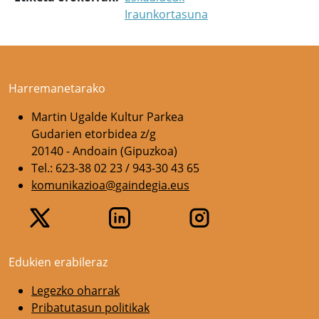
Iraunkortasuna
Harremanetarako
Martin Ugalde Kultur Parkea
Gudarien etorbidea z/g
20140 - Andoain (Gipuzkoa)
Tel.: 623-38 02 23 / 943-30 43 65
komunikazioa@gaindegia.eus
Edukien erabileraz
Legezko oharrak
Pribatutasun politikak