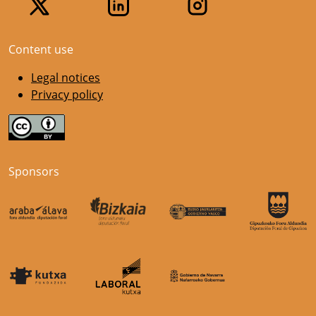
Content use
Legal notices
Privacy policy
Sponsors