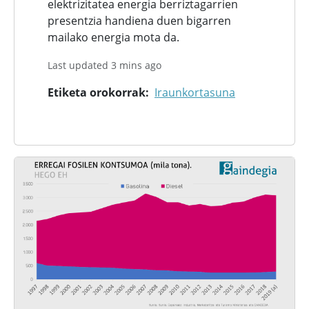
elektrizitatea energia berriztagarrien
presentzia handiena duen bigarren
mailako energia mota da.
Last updated 3 mins ago
Etiketa orokorrak
Iraunkortasuna