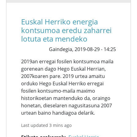
Euskal Herriko energia
kontsumoa eredu zaharrei
lotuta eta mendeko
Gaindegia,
2019-08-29 - 14:25
2019an erregai fosilen kontsumoa maila
gorenean dago Hego Euskal Herrian,
2007koaren pare. 2019 urtea amaitu
orduko Hego Euskal Herriko erregai
fosilen kontsumo-maila maximo
historikoetan mantenduko da, oraingo
honetan, dieselaren nagusitasuna 2007
urtean baino handiagoa delarik.
Last updated 3 mins ago