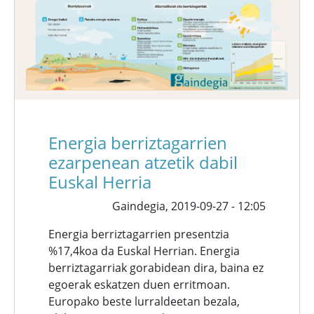
Energia berriztagarrien
ezarpenean atzetik dabil
Euskal Herria
Gaindegia,
2019-09-27 - 12:05
Energia berriztagarrien presentzia
%17,4koa da Euskal Herrian. Energia
berriztagarriak gorabidean dira, baina ez
egoerak eskatzen duen erritmoan.
Europako beste lurraldeetan bezala,