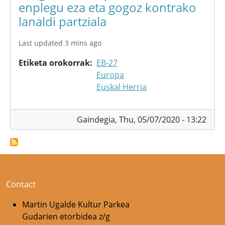
enplegu eza eta gogoz kontrako
lanaldi partziala
Last updated 3 mins ago
Etiketa orokorrak
EB-27
Europa
Euskal Herria
Gaindegia,
Thu, 05/07/2020 - 13:22
Contact
Martin Ugalde Kultur Parkea
Gudarien etorbidea z/g