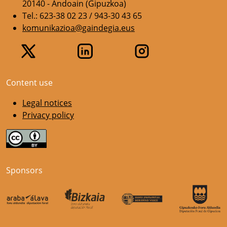
20140 - Andoain (Gipuzkoa)
Tel.: 623-38 02 23 / 943-30 43 65
komunikazioa@gaindegia.eus
Content use
Legal notices
Privacy policy
Sponsors