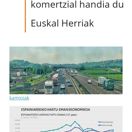
komertzial handia du
Euskal Herriak
kamioiak