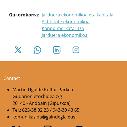
Gai orokorra
Jarduera ekonomikoa eta kapitala
Aktibitate ekonomikoa
Kanpo merkataritza
Jarduera ekonomikoa
Contact
Martin Ugalde Kultur Parkea
Gudarien etorbidea z/g
20140 - Andoain (Gipuzkoa)
Tel.: 623-38 02 23 / 943-30 43 65
komunikazioa@gaindegia.eus