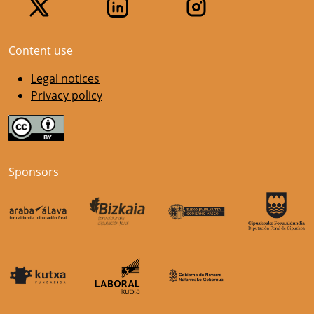
Content use
Legal notices
Privacy policy
Sponsors