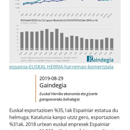
espainia-EUSKAL HERRIA-harreman-komertziala
2019-08-29
Gaindegia
Euskal Herriko ekonomia eta gizarte
garapenerako behategia
Euskal esportazioen %35,1ak Espainiar estatua du
helmuga; Katalunia kanpo utziz gero, esportazioen
%31ak. 2018 urtean euskal enpresek Espainiar