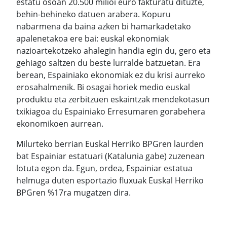
estatu osoan 20.500 milioi euro fakturatu dituzte,
behin-behineko datuen arabera. Kopuru
nabarmena da baina azken bi hamarkadetako
apalenetakoa ere bai: euskal ekonomiak
nazioartekotzeko ahalegin handia egin du, gero eta
gehiago saltzen du beste lurralde batzuetan. Era
berean, Espainiako ekonomiak ez du krisi aurreko
erosahalmenik. Bi osagai horiek medio euskal
produktu eta zerbitzuen eskaintzak mendekotasun
txikiagoa du Espainiako Erresumaren gorabehera
ekonomikoen aurrean.
Milurteko berrian Euskal Herriko BPGren laurden
bat Espainiar estatuari (Katalunia gabe) zuzenean
lotuta egon da. Egun, ordea, Espainiar estatua
helmuga duten esportazio fluxuak Euskal Herriko
BPGren %17ra mugatzen dira.