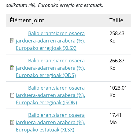
sailkatuta (%). Europako erregio eta estatuak.
Élément joint
Taille
Balio erantsiaren osaera
258.43
jarduera-adarren arabera (%).
Ko
Europako erregioak (XLSX)
Balio erantsiaren osaera
266.87
jarduera-adarren arabera (%).
Ko
Europako erregioak (ODS)
Balio erantsiaren osaera
1023.01
jarduera-adarren arabera (%).
Ko
Europako erregioak (JSON)
Balio erantsiaren osaera
17.41
jarduera-adarren arabera (%).
Mo
Europako estatuak (XLSX)