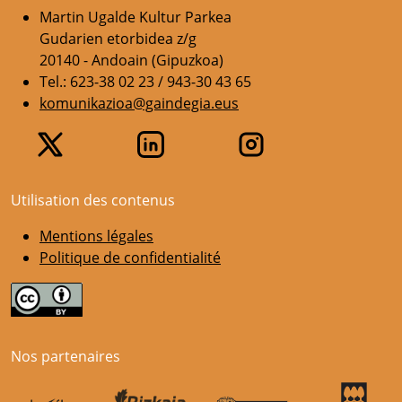
Martin Ugalde Kultur Parkea
Gudarien etorbidea z/g
20140 - Andoain (Gipuzkoa)
Tel.: 623-38 02 23 / 943-30 43 65
komunikazioa@gaindegia.eus
Utilisation des contenus
Mentions légales
Politique de confidentialité
Nos partenaires