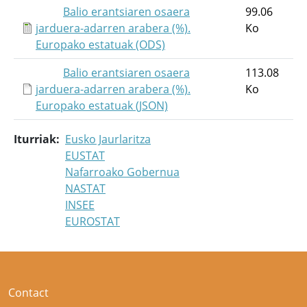
Balio erantsiaren osaera
99.06
jarduera-adarren arabera (%).
Ko
Europako estatuak (ODS)
Balio erantsiaren osaera
113.08
jarduera-adarren arabera (%).
Ko
Europako estatuak (JSON)
Iturriak
Eusko Jaurlaritza
EUSTAT
Nafarroako Gobernua
NASTAT
INSEE
EUROSTAT
Contact