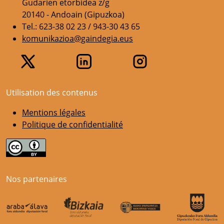
Gudarien etorbidea z/g
20140 - Andoain (Gipuzkoa)
Tel.: 623-38 02 23 / 943-30 43 65
komunikazioa@gaindegia.eus
Utilisation des contenus
Mentions légales
Politique de confidentialité
Nos partenaires