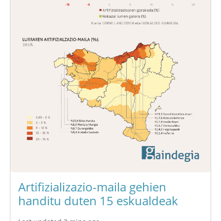
Artifizializazio-maila gehien
handitu duten 15 eskualdeak