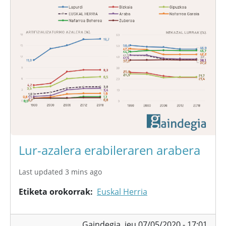
Lur-azalera erabileraren arabera
Last updated 3 mins ago
Etiketa orokorrak
Euskal Herria
Gaindegia,
jeu 07/05/2020 - 17:01