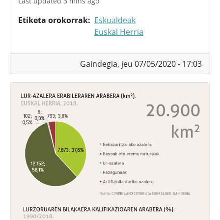
Last updated 3 mins ago
Etiketa orokorrak
Eskualdeak
Euskal Herria
Gaindegia,
jeu 07/05/2020 - 17:03