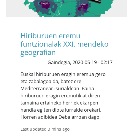
Hiriburuen eremu
funtzionalak XXI. mendeko
geografian
Gaindegia,
2020-05-19 - 02:17
Euskal hiriburuen eragin eremua gero
eta zabalagoa da, batez ere
Mediterranear isurialdean. Baina
hiriburuen eragin eremutik at diren
tamaina ertaineko herriek ekarpen
handia egiten diote lurralde orekari.
Horren adibidea Deba arroan dago.
Last updated 3 mins ago