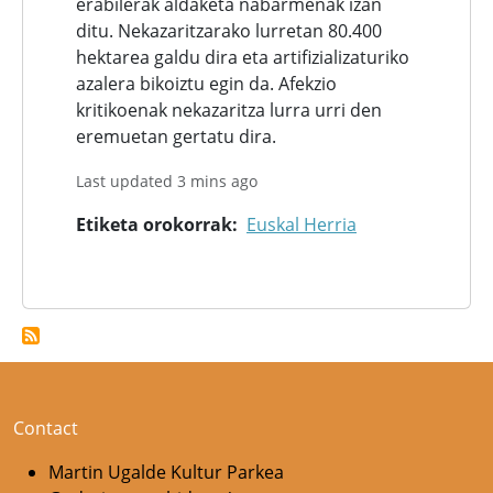
erabilerak aldaketa nabarmenak izan
ditu. Nekazaritzarako lurretan 80.400
hektarea galdu dira eta artifizializaturiko
azalera bikoiztu egin da. Afekzio
kritikoenak nekazaritza lurra urri den
eremuetan gertatu dira.
Last updated 3 mins ago
Etiketa orokorrak
Euskal Herria
Contact
Martin Ugalde Kultur Parkea