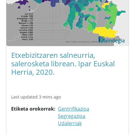
Etxebizitzaren salneurria,
salerosketa librean. Ipar Euskal
Herria, 2020.
Last updated 3 mins ago
Etiketa orokorrak
Gentrifikazioa
Segregazioa
Udalerriak