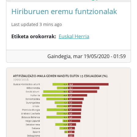
Hiriburuen eremu funtzionalak
Last updated 3 mins ago
Etiketa orokorrak
Euskal Herria
Gaindegia,
mar 19/05/2020 - 01:59