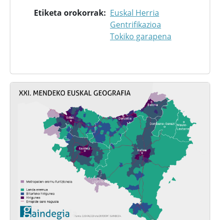
Etiketa orokorrak
Euskal Herria
Gentrifikazioa
Tokiko garapena