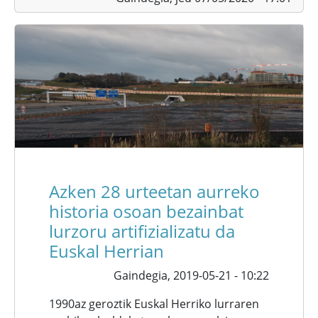
Azken 28 urteetan aurreko
historia osoan bezainbat
lurzoru artifizializatu da
Euskal Herrian
Gaindegia,
2019-05-21 - 10:22
1990az geroztik Euskal Herriko lurraren