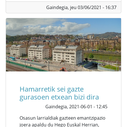
Gaindegia,
jeu 03/06/2021 - 16:37
Hamarretik sei gazte
gurasoen etxean bizi dira
Gaindegia,
2021-06-01 - 12:45
Osasun larrialdiak gazteen emantzipazio
joera apaldu du Hego Euskal Herrian,