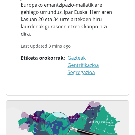
Europako emantzipazio-mailatik are
gehiago urrunduz. Ipar Euskal Herriaren
kasuan 20 eta 34 urte artekoen hiru
laurdenak gurasoen etxetik kanpo bizi
dira.
Last updated 3 mins ago
Etiketa orokorrak
Gazteak
Gentrifikazioa
Segregazioa