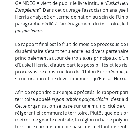
GAINDEGIA vient de publir le livre intitulé
"Euskal Her
Européenne"
. Dans cet ouvrage l’association analyse 
Herria analyséé en terme de nation au sein de l'Un
paragraphe dédié à l’aménagement du territoire, le l
polynucléaire
.
Le rapport final est le fruit de mois de processus de 
du séminaire s’étant tenu entre les divers partenair
principalement autour de trois axes principaux: d’une 
d'Euskal Herria, d’autre part les possibilités et les r
processus de construction de l'Union Européenne, et
structuration et de développement qu’Euskal Herria 
Afin de répondre aux enjeux précités, le rapport p
territoire appelé
région urbaine polynucléaire
, c’est à
Cette organisation se base sur une multiplicité de vil
réfgérentiel commun: le territoire. Plutôt que de s’o
metrópole géante centrale, la région urbaine polynuc
territoire comme unité de base, permettant de renfor