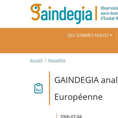
Aller au contenu principal
Navigation principale
QUI SOMMES-NOUS?
Fil d'Ariane
Accueil
Nouvelles
GAINDEGIA analy
Européenne
2006-07-04