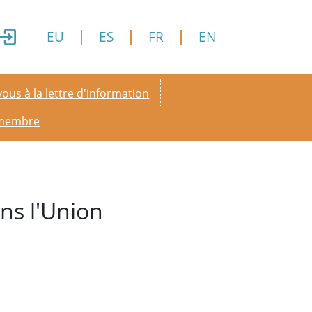
EU
ES
FR
EN
y menu
ous à la lettre d'information
 membre
ns l'Union