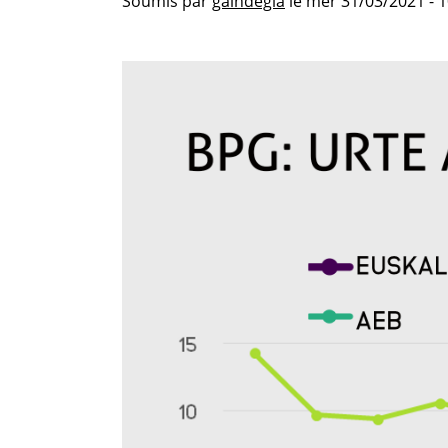
Soumis par
gaindegia
le
mer 31/03/2021 - 1