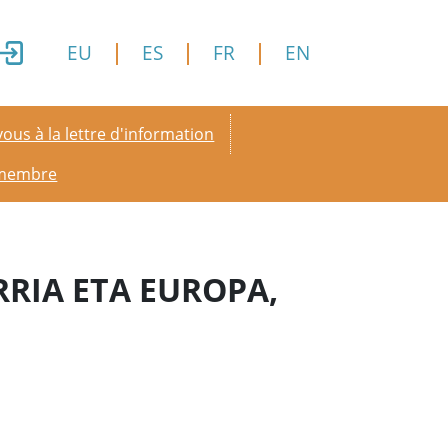
EU
ES
FR
EN
y menu
ous à la lettre d'information
 membre
RRIA ETA EUROPA,