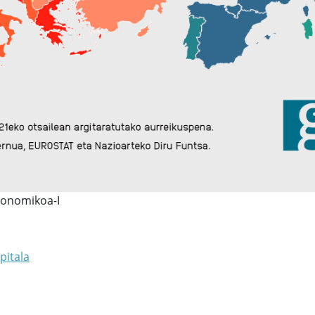
konomikoa-I
pitala