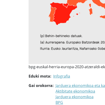
bpg-euskal-herria-europa-2020-atzeraldi-e
Eduki mota
Infografia
Gai orokorra
Jarduera ekonomikoa eta ka
Aktibitate ekonomikoa
Jarduera ekonomikoa
BPG