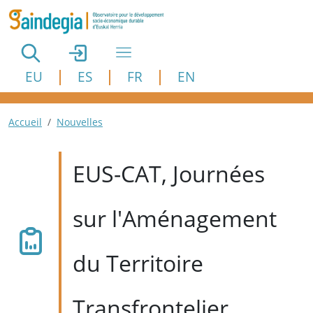
Aller au contenu principal
EU
ES
FR
EN
Fil d'Ariane
Accueil
Nouvelles
EUS-CAT, Journées
sur l'Aménagement
du Territoire
Transfrontelier