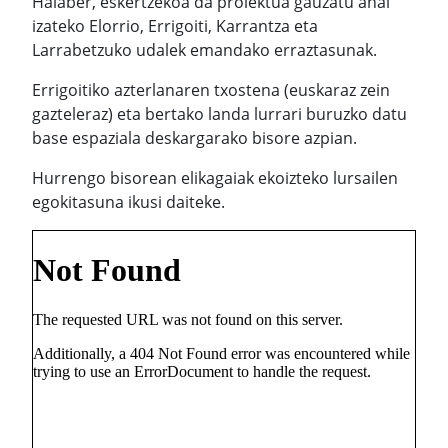
Halaber, eskertzekoa da proiektua gauzatu ahal
izateko Elorrio, Errigoiti, Karrantza eta
Larrabetzuko udalek emandako erraztasunak.
Errigoitiko azterlanaren txostena (euskaraz zein
gazteleraz) eta bertako landa lurrari buruzko datu
base espaziala deskargarako bisore azpian.
Hurrengo bisorean elikagaiak ekoizteko lursailen
egokitasuna ikusi daiteke.