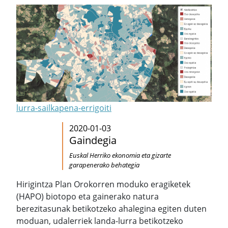
lurra-sailkapena-errigoiti
2020-01-03
Gaindegia
Euskal Herriko ekonomia eta gizarte
garapenerako behategia
Hirigintza Plan Orokorren moduko eragiketek
(HAPO) biotopo eta gainerako natura
berezitasunak betikotzeko ahalegina egiten duten
moduan, udalerriek landa-lurra betikotzeko