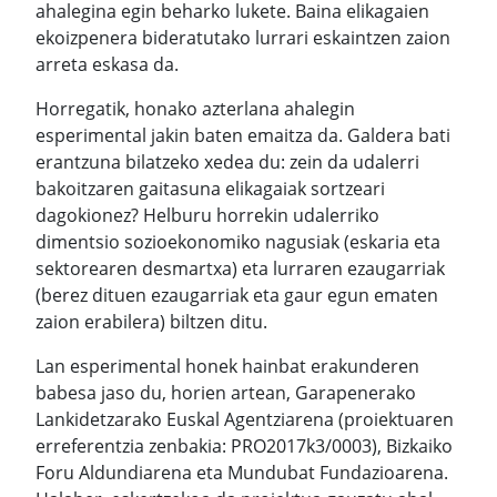
ahalegina egin beharko lukete. Baina elikagaien
ekoizpenera bideratutako lurrari eskaintzen zaion
arreta eskasa da.
Horregatik, honako azterlana ahalegin
esperimental jakin baten emaitza da. Galdera bati
erantzuna bilatzeko xedea du: zein da udalerri
bakoitzaren gaitasuna elikagaiak sortzeari
dagokionez? Helburu horrekin udalerriko
dimentsio sozioekonomiko nagusiak (eskaria eta
sektorearen desmartxa) eta lurraren ezaugarriak
(berez dituen ezaugarriak eta gaur egun ematen
zaion erabilera) biltzen ditu.
Lan esperimental honek hainbat erakunderen
babesa jaso du, horien artean, Garapenerako
Lankidetzarako Euskal Agentziarena (proiektuaren
erreferentzia zenbakia: PRO2017k3/0003), Bizkaiko
Foru Aldundiarena eta Mundubat Fundazioarena.