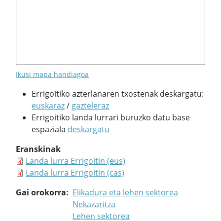
Ikusi mapa handiagoa
Errigoitiko azterlanaren txostenak deskargatu:
euskaraz
/
gazteleraz
Errigoitiko landa lurrari buruzko datu base
espaziala
deskargatu
Eranskinak
Landa lurra Errigoitin (eus)
Landa lurra Errigoitin (cas)
Gai orokorra
Elikadura eta lehen sektorea
Nekazaritza
Lehen sektorea