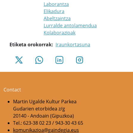
Laborantza
Elikadura
Abeltzaintza
Lurralde antolamendua
Kolaborazioak
Etiketa orokorrak
Iraunkortasuna
Contact
Martin Ugalde Kultur Parkea
Gudarien etorbidea z/g
20140 - Andoain (Gipuzkoa)
Tel.: 623-38 02 23 / 943-30 43 65
komunikazioa@gaindegia.eus