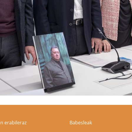
n erabileraz
Babesleak