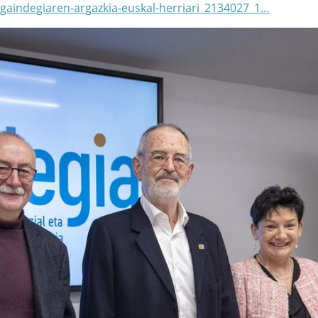
gaindegiaren-argazkia-euskal-herriari_2134027_1…