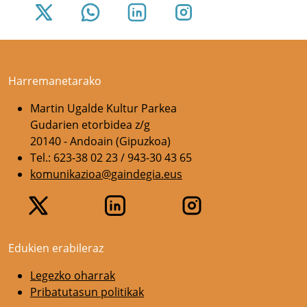
Harremanetarako
Martin Ugalde Kultur Parkea
Gudarien etorbidea z/g
20140 - Andoain (Gipuzkoa)
Tel.: 623-38 02 23 / 943-30 43 65
komunikazioa@gaindegia.eus
Edukien erabileraz
Legezko oharrak
Pribatutasun politikak