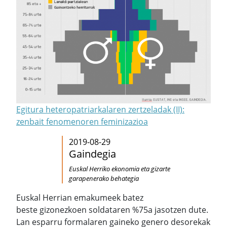
Egitura heteropatriarkalaren zertzeladak (II):
zenbait fenomenoren feminizazioa
2019-08-29
Gaindegia
Euskal Herriko ekonomia eta gizarte
garapenerako behategia
Euskal Herrian emakumeek batez
beste gizonezkoen soldataren %75a jasotzen dute.
Lan esparru formalaren gaineko genero desorekak