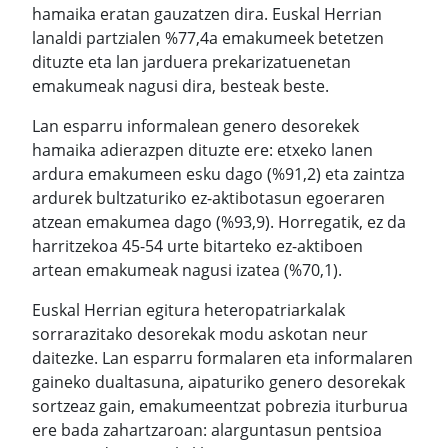
hamaika eratan gauzatzen dira. Euskal Herrian
lanaldi partzialen %77,4a emakumeek betetzen
dituzte eta lan jarduera prekarizatuenetan
emakumeak nagusi dira, besteak beste.
Lan esparru informalean genero desorekek
hamaika adierazpen dituzte ere: etxeko lanen
ardura emakumeen esku dago (%91,2) eta zaintza
ardurek bultzaturiko ez-aktibotasun egoeraren
atzean emakumea dago (%93,9). Horregatik, ez da
harritzekoa 45-54 urte bitarteko ez-aktiboen
artean emakumeak nagusi izatea (%70,1).
Euskal Herrian egitura heteropatriarkalak
sorrarazitako desorekak modu askotan neur
daitezke. Lan esparru formalaren eta informalaren
gaineko dualtasuna, aipaturiko genero desorekak
sortzeaz gain, emakumeentzat pobrezia iturburua
ere bada zahartzaroan: alarguntasun pentsioa