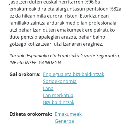
jasotzen duten euskal herritarren %96,6a
emakumeak dira eta alarguntasun pentsioen %82a
ez da hilean mila eurora iristen. Etorkizunean
familiako zaintza ardurak medio lan profesionala
utzi behar izan duten emakumeek ere pairatuko
dute pentsio apalegien arazoa, behar baino
goizago kotizatzeari utzi izanaren eraginez.
Iturriak: Espainiako eta Frantziako Gizarte Segurantza,
INE eta INSEE. GAINDEGIA.
Gai orokorra
Enplegua eta bizi-baldintzak
Sozioekonomia
Lana
Lan merkatua
Bizi-baldintzak
Etiketa orokorrak
Emakumeak
Generoa