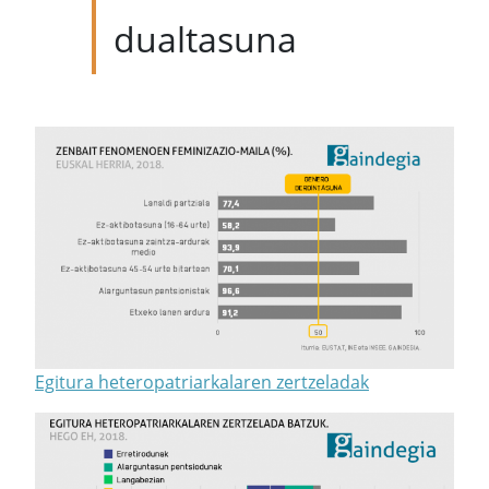
dualtasuna
Egitura heteropatriarkalaren zertzeladak