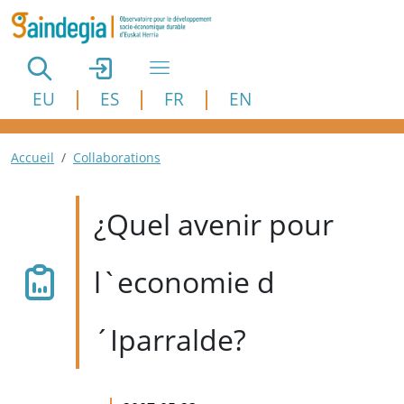
Aller au contenu principal
EU
ES
FR
EN
Fil d'Ariane
Accueil
Collaborations
¿Quel avenir pour
l`economie d
´Iparralde?