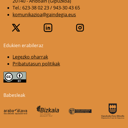
20140 - Andoain (Gipuzkoa)
Tel.: 623-38 02 23 / 943-30 43 65
komunikazioa@gaindegia.eus
Edukien erabileraz
Legezko oharrak
Pribatutasun politikak
Babesleak