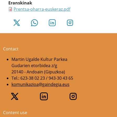
Eranskinak
Prentsa-oharra-euskeraz.pdf
Contact
Martin Ugalde Kultur Parkea
Gudarien etorbidea z/g
20140 - Andoain (Gipuzkoa)
Tel.: 623-38 02 23 / 943-30 43 65
komunikazioa@gaindegia.eus
Content use