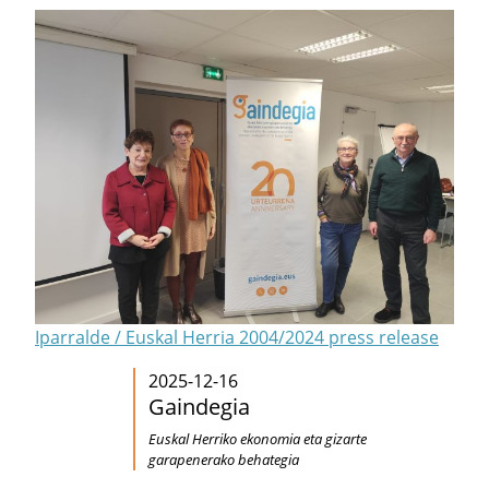
Iparralde / Euskal Herria 2004/2024 press release
2025-12-16
Gaindegia
Euskal Herriko ekonomia eta gizarte
garapenerako behategia