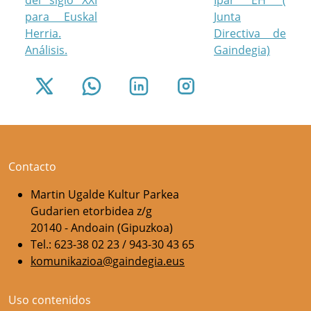
del siglo XXI
Ipar EH (
para Euskal
Junta
Herria.
Directiva de
Análisis.
Gaindegia)
Contacto
Martin Ugalde Kultur Parkea
Gudarien etorbidea z/g
20140 - Andoain (Gipuzkoa)
Tel.: 623-38 02 23 / 943-30 43 65
komunikazioa@gaindegia.eus
Uso contenidos