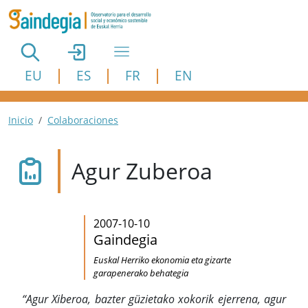
Pasar al contenido principal
EU
ES
FR
EN
Ruta de navegación
Inicio
Colaboraciones
Agur Zuberoa
2007-10-10
Gaindegia
Euskal Herriko ekonomia eta gizarte
garapenerako behategia
“Agur Xiberoa, bazter güzietako xokorik ejerrena, agur